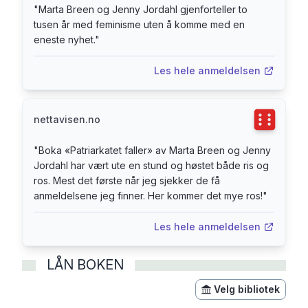
"
Marta Breen og Jenny Jordahl gjenforteller to
viser hvordan historiens kvinner har kjempet imot
tusen år med feminisme uten å komme med en
undertrykkelsen – og kårer tidenes verste sexist.
eneste nyhet.
"
Bli med på å knuse patriarkatet en gang for alle!
Les hele anmeldelsen
Terningka
nettavisen.no
"
Boka «Patriarkatet faller» av Marta Breen og Jenny
Jordahl har vært ute en stund og høstet både ris og
ros. Mest det første når jeg sjekker de få
anmeldelsene jeg finner. Her kommer det mye ros!
"
Les hele anmeldelsen
LÅN BOKEN
Velg bibliotek