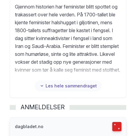
Gjennom historien har feminister blitt spottet og
trakassert over hele verden. På 1700-tallet ble
kjente feminister halshugget i giljotinen, mens
1800-tallets suffragetter ble kastet i fengsel. I
dag sitter kvinneaktivister i fengsel i land som
Iran og Saudi-Arabia. Feminister er blitt stemplet
som humørløse, sinte og lite attraktive. Likevel
vokser det stadig opp nye generasjoner med
kvinner som tør å kalle seg feminist med stolthet.
Forfatter Marta Breen og illustratør Jenny
Jordahl har markert som dyktige formidlere av
Les hele sammendraget
kvinnehistorie gjennom en rekke bokutgivelser. I
denne boka tar de med seg leseren på en
ANMELDELSER
heisatur gjennom patriarkatets kulturhistorie.
Men en god porsjon humor forteller de om
hvordan menn fra Aristoteles til Woody Allen har
Terningka
dagbladet.no
beskrevet verden gjennom sitt mannlige blikk. De