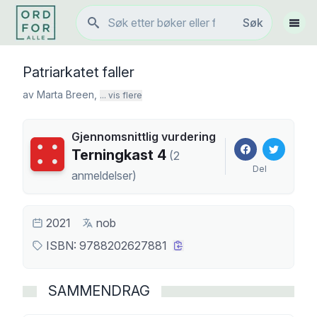
Søk
Søk
Vis 
Patriarkatet faller
av
Marta Breen
,
... vis flere
Gjennomsnittlig vurdering
Terningkast
4
Terningkast
4
(
2
Del
anmeldelser
)
2021
nob
ISBN:
9788202627881
SAMMENDRAG