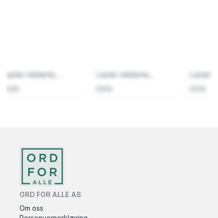
Laster relaterte...
Laster relaterte...
Laster re
2026
2026
2026
ORD FOR ALLE AS
Om oss
Personvernerklæring