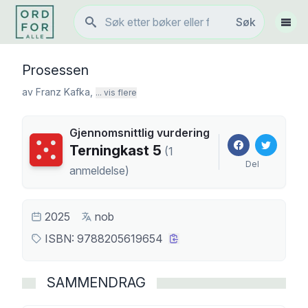
Søk
Søk
Vis 
Prosessen
av
Franz Kafka
,
... vis flere
Gjennomsnittlig vurdering
Terningkast
5
Terningkast
5
(
1
Del
anmeldelse
)
2025
nob
ISBN:
9788205619654
SAMMENDRAG