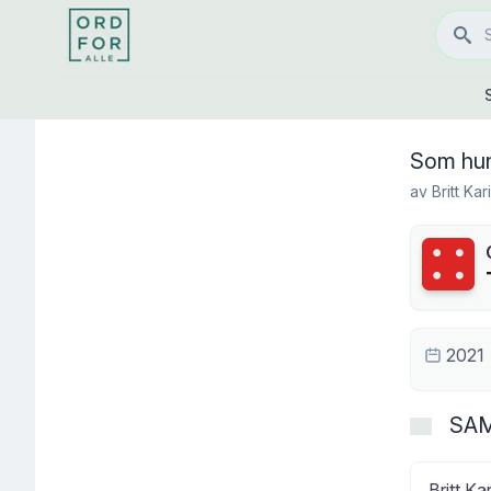
Som hun
av
Britt Ka
Terning
2021
SA
Britt Ka