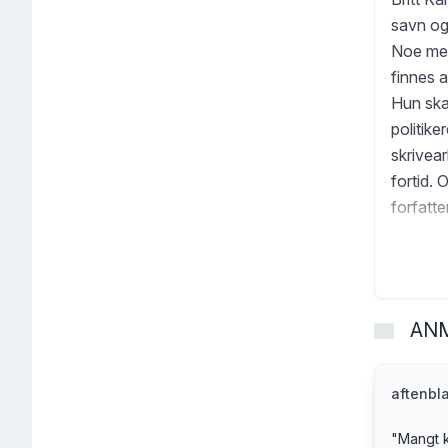
savn og 
Noe med
finnes a
Hun skal
politike
skrivea
fortid. 
forfatt
menneske
man ikk
AN
aftenbl
"
Mangt k