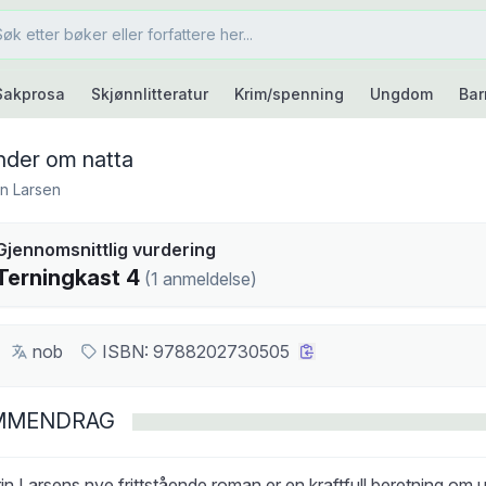
Sakprosa
Skjønnlitteratur
Krim/spenning
Ungdom
Bar
der om natta
rin Larsen
kast
Gjennomsnittlig vurdering
4
Terningkast
4
(
1
anmeldelse
)
nob
ISBN:
9788202730505
MMENDRAG
rin Larsens nye frittstående roman er en kraftfull beretning om 