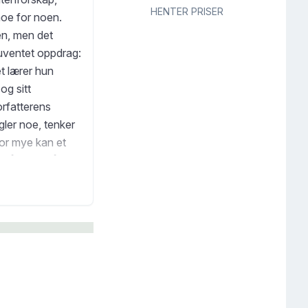
HENTER PRISER
 noe for noen.
en, men det
t uventet oppdrag:
et lærer hun
og sitt
orfatterens
gler noe, tenker
vor mye kan et
l å gjøre når