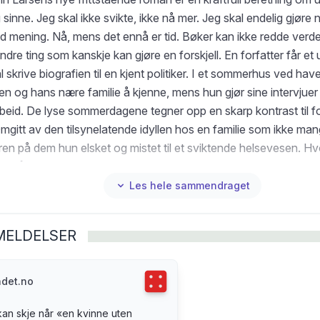
sinne. Jeg skal ikke svikte, ikke nå mer. Jeg skal endelig gjøre
 mening. Nå, mens det ennå er tid. Bøker kan ikke redde verd
ndre ting som kanskje kan gjøre en forskjell. En forfatter får e
 skrive biografien til en kjent politiker. I et sommerhus ved hav
ren og hans nære familie å kjenne, mens hun gjør sine intervjuer 
rbeid. De lyse sommerdagene tegner opp en skarp kontrast til f
Omgitt av den tilsynelatende idyllen hos en familie som ikke man
eren på dem hun elsket og mistet til et sviktende helsevesen. H
 tåle i møte med et ansvarsløst system? Hva blir man i stand ti
e lenger har noe å tape?
Les hele sammendraget
MELDELSER
Terningkast
4
adet.no
an skje når «en kvinne uten