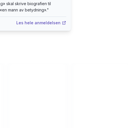
g» skal skrive biografien til
 «en mann av betydning».
"
Les hele anmeldelsen