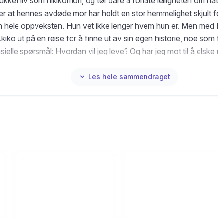
rukket liv som hikikomori, og tør bare å forlate leiligheten om na
r at hennes avdøde mor har holdt en stor hemmelighet skjult 
 hele oppveksten. Hun vet ikke lenger hvem hun er. Men med 
kiko ut på en reise for å finne ut av sin egen historie, noe som fø
sielle spørsmål: Hvordan vil jeg leve? Og har jeg mot til å elsk
ykke er første bok i en trilogi med handling fra Japan.
Les hele sammendraget