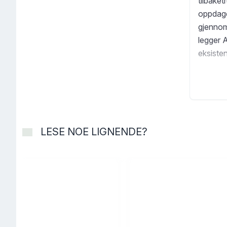
tilbaket
oppdage
gjennom
legger A
eksisten
stille l
LESE NOE LIGNENDE?