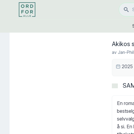
Akikos s
av
Jan-Phi
2025
SA
En roma
bestselg
selvvalg
å si. En