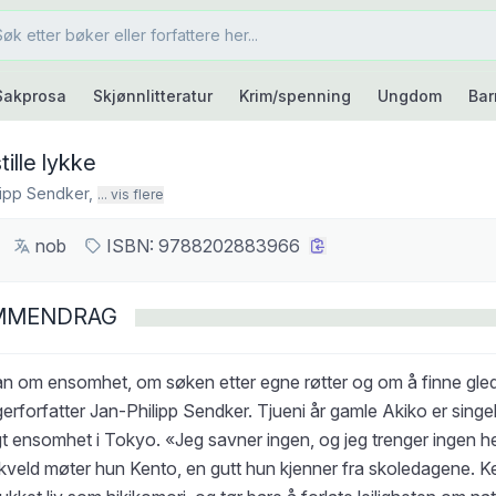
Sakprosa
Skjønnlitteratur
Krim/spenning
Ungdom
Bar
tille lykke
lipp Sendker
,
... vis flere
nob
ISBN:
9788202883966
MMENDRAG
n om ensomhet, om søken etter egne røtter og om å finne glede 
erforfatter Jan-Philipp Sendker. Tjueni år gamle Akiko er singel
t ensomhet i Tokyo. «Jeg savner ingen, og jeg trenger ingen hel
 kveld møter hun Kento, en gutt hun kjenner fra skoledagene. Ke