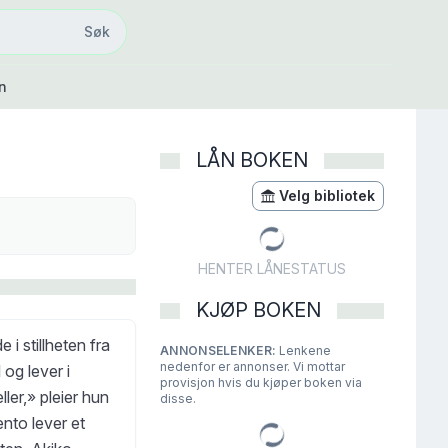
Søk
Søk
n
LÅN BOKEN
Velg bibliotek
HENTER LÅNESTATUS
KJØP BOKEN
i stillheten fra
ANNONSELENKER:
Lenkene
nedenfor er annonser. Vi mottar
 og lever i
provisjon hvis du kjøper boken via
ler,» pleier hun
disse.
nto lever et