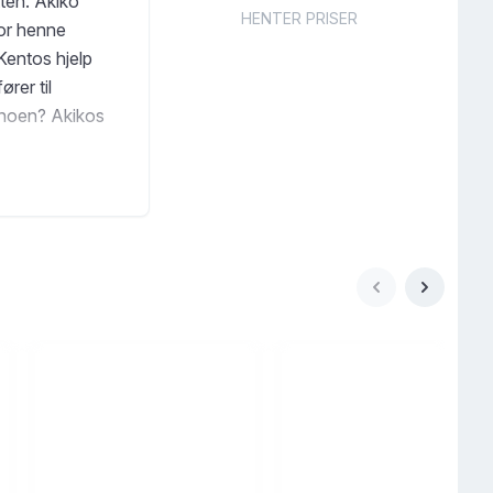
tten. Akiko
HENTER PRISER
for henne
Kentos hjelp
rer til
e noen? Akikos