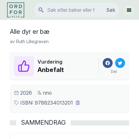
Søk
Søk
Vis 
Alle dyr er bæ
av
Ruth Lillegraven
Vurdering
Anbefalt
Del
2026
nno
ISBN:
9788234013201
SAMMENDRAG