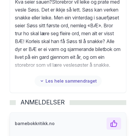
Kva seier sauen?Storebror vil leike og prate med
vesle Søss. Det er ikkje så lett. Søss kan verken
snakke eller leike. Men ein vinterdag i sauefjøset
seier Søss sitt første ord, nemleg «BÆ». Bror
trur ho skal lære seg fleire ord, men alt er visst
BÆ! Korleis skal han få Søss til å snakke? Alle
dyr er BÆ er ei varm og sjarmerande biletbok om
livet på ein gard gjennom eit år, og om ein
storebror som vil lære veslesøster å snakke.
Boka syner korleis vi gjennom erfaring og
sansing blir del av språkfellesskapen.Dette er det
Les hele sammendraget
første samarbeidet mellom forfattar Ruth
Lillegraven og illustratør Victoria Sandøy, begge
ANMELDELSER
prisvinnande og kritikarroste.
barnebokkritikk.no