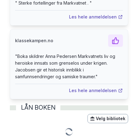
hun mottok aldri noen heder mens hun levde.
"
Sterke fortellinger fra Markvatnet .
"
Tvert imot, flyktningelosene ble beskyldt for
landssvik. De siste tiårene bodde Anna
Les hele anmeldelsen
Pedersen Markvatnet alene i ødemarka, på
barndomsgården i Markvatnet. Hun ble funnet
omkommet i et vann etter et forferdelig uvær, 86
klassekampen.no
år gammel. Billy Jacobsen (f. 1954) er journalist
og forfatter. Han har bakgrunn fra blant annet
"
Boka skildrer Anna Pedersen Markvatnets liv og
heroiske innsats som grenselos under krigen.
pressen og NRK, og er leder av Filosofilandskap
Jacobsen gir et historisk innblikk i
Lofoten AS.
samfunnsendringer og samiske traumer.
"
Les hele anmeldelsen
LÅN BOKEN
Velg bibliotek