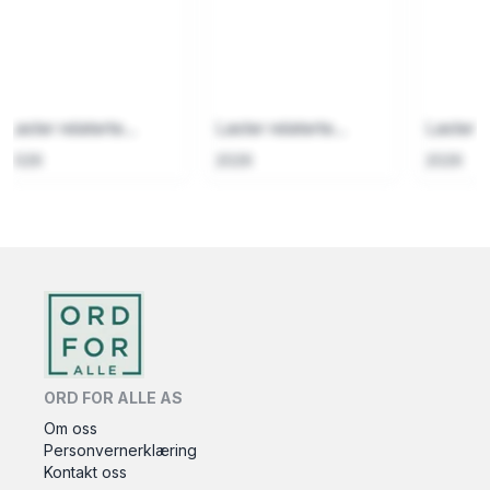
Laster relaterte...
Laster relaterte...
Laster re
2026
2026
2026
ORD FOR ALLE AS
Om oss
Personvernerklæring
Kontakt oss