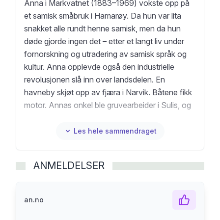
Anna i Markvatnet (1883–1969) vokste opp på
et samisk småbruk i Hamarøy. Da hun var lita
snakket alle rundt henne samisk, men da hun
døde gjorde ingen det – etter et langt liv under
fornorskning og utradering av samisk språk og
kultur. Anna opplevde også den industrielle
revolusjonen slå inn over landsdelen. En
havneby skjøt opp av fjæra i Narvik. Båtene fikk
motor. Annas onkel ble gruvearbeider i Sulis, og
hun sjøl var en periode kokk ved verdens
nordligste sementfabrikk, i Tysfjord. Da Anna
Les hele sammendraget
arbeidet som tjenestejente, ble hun nær venn av
den verdenskjente forfatteren Knut Hamsun, en
ANMELDELSER
tidligere ukjent del av historien. Da Hamsun
senere hyllet Hitler, reddet Anna mennesker på
flukt fra nettopp nazistene, med eget liv som
an.no
innsats. Hun var flyktningelos og krigshelt, men