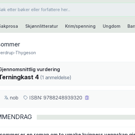
Sakprosa
Skjønnlitteratur
Krim/spenning
Ungdom
Bar
tsommer
verdrup-Thygeson
kast
Gjennomsnittlig vurdering
4
Terningkast
4
(
1
anmeldelse
)
nob
ISBN:
9788248939320
MMENDRAG
tsommer
er en roman om to umake kvinners vennskap g