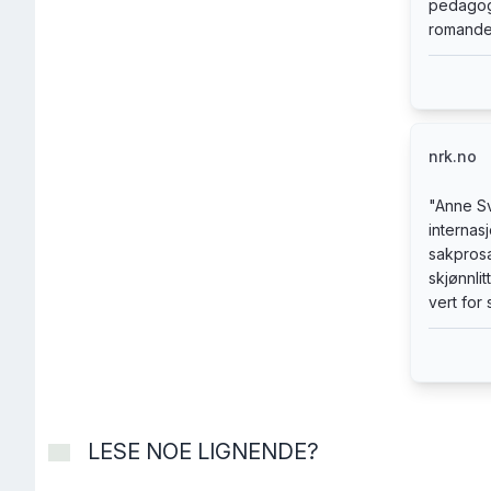
pedagogi
romandeb
nrk.no
"
Anne Sv
internas
sakprosa
skjønnli
vert for 
LESE NOE LIGNENDE?