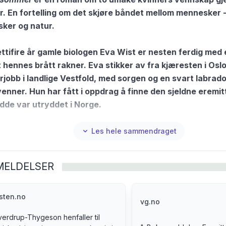
. En fortelling om det skjøre båndet mellom mennesker 
ker og natur.
ttifire år gamle biologen Eva Wist er nesten ferdig med
t hennes brått rakner. Eva stikker av fra kjæresten i Oslo
jobb i landlige Vestfold, med sorgen og en svart labrad
enner. Hun har fått i oppdrag å finne den sjeldne eremitt
odde var utryddet i Norge.
ekkes mot den eldgamle eikeskogen hun skal undersøke,
entriske nabo, syttiseks år gamle Olga Frøyshov. Olga t
Les hele sammendraget
e i trær og snakke med katten - helt til Eva snubler inn i l
ig blir de to venner. Kanskje fordi de tross generasjonsg
MELDELSER
nner noe i hverandre, en felles erfaring av tap. Men der 
 er, står Olga fast i det som har vært.
ttsommer
er en roman om familie, om alt som spirer og de
sten.no
vg.no
taushet. Men først og fremst er det en fortelling om hå
erdrup-Thygeson henfaller til
 vi er for hverandre.