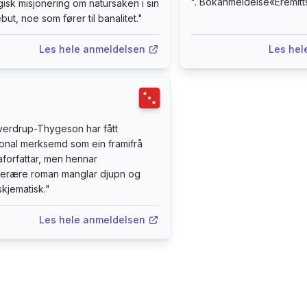
"
. Bokanmeldelse«Eremit
sk misjonering om natursaken i sin
ut, noe som fører til banalitet.
"
Les hele anmeldelsen
Les hel
Terningkast
3
erdrup-Thygeson har fått
jonal merksemd som ein framifrå
forfattar, men hennar
tterære roman manglar djupn og
skjematisk.
"
Les hele anmeldelsen