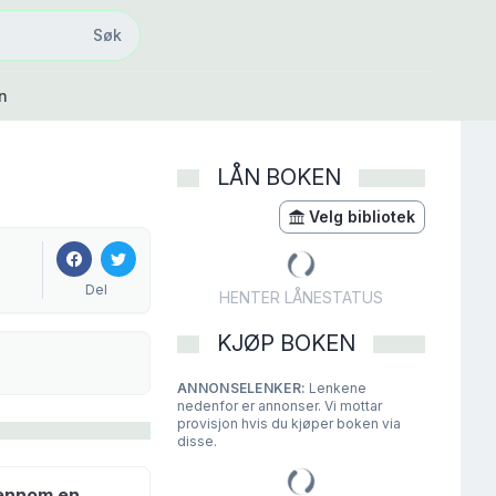
Søk
Søk
n
LÅN BOKEN
Velg bibliotek
Del
HENTER LÅNESTATUS
KJØP BOKEN
ANNONSELENKER:
Lenkene
nedenfor er annonser. Vi mottar
provisjon hvis du kjøper boken via
disse.
jennom en