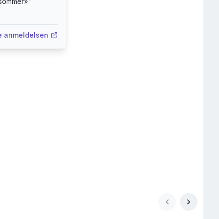
tsommer»
"
e anmeldelsen