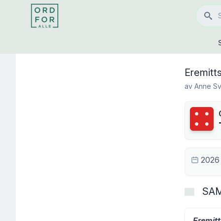
Eremit
av
Anne S
Terning
2026
SA
Eremit