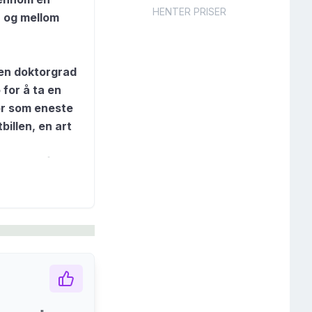
HENTER PRISER
- og mellom
 en doktorgrad
 for å ta en
or som eneste
billen, en art
 men også mot
rives best med
ivet hennes.
apet
Eva flykter fra
t som dør, om
p og om hvor