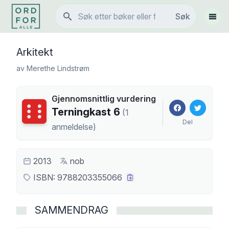
Søk
Søk
Vis 
Arkitekt
av
Merethe Lindstrøm
Gjennomsnittlig vurdering
Terningkast
6
Terningkast
6
(
1
Del
anmeldelse
)
2013
nob
ISBN:
9788203355066
SAMMENDRAG