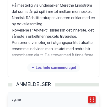
På mesterlig vis undersøker Merethe Lindstrøm
det som står på spill i møtet mellom mennesker.
Nordisk Råds litteraturprisvinneren er klar med en
ny novellesamling.
Novellene i "Arkitekt" sirkler inn det innerste, det
såreste, i enkeltmenneskets tilværelse.
Personene vi møter, er i utgangspunktet utsatte,
ensomme individer, men i møtet med andre blir
ensomheten akutt. De strever med å finne feste,
de har ikke noen å lene seg mot. I disse
novellene skaper bygninger og rom rammer om
Les hele sammendraget
tilværelsen, de kan avgrense, åpne opp eller
sperre inne. Vi vet ingenting sikkert, i det
ANMELDELSER
gåtefulle ligger mulighetene, svarene må vi
utlede selv, og som leser aner vi noe
gjenkjennbart eller noe som potensielt kan få
Terningka
vg.no
betydning for vårt eget liv.