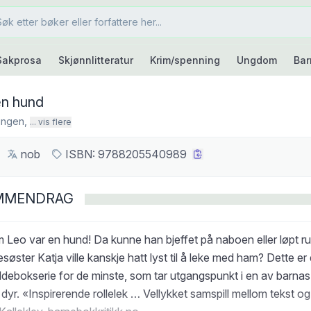
Sakprosa
Skjønnlitteratur
Krim/spenning
Ungdom
Bar
en hund
ingen
,
... vis flere
nob
ISBN:
9788205540989
MMENDRAG
Leo var en hund! Da kunne han bjeffet på naboen eller løpt rund
søster Katja ville kanskje hatt lyst til å leke med ham? Dette er
ldebokserie for de minste, som tar utgangspunkt i en av barnas 
dyr. «Inspirerende rollelek … Vellykket samspill mellom tekst og 