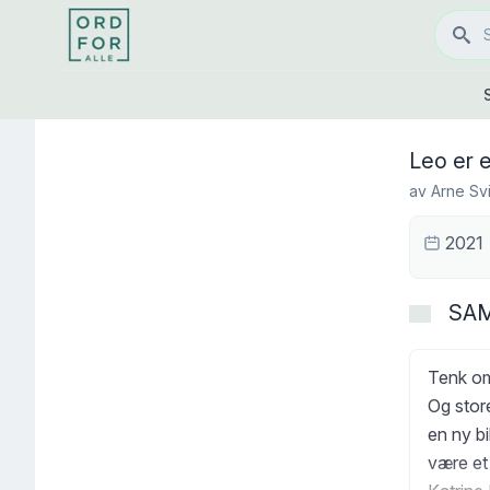
Leo er 
av
Arne Sv
2021
SA
Tenk om 
Og store
en ny bi
være et 