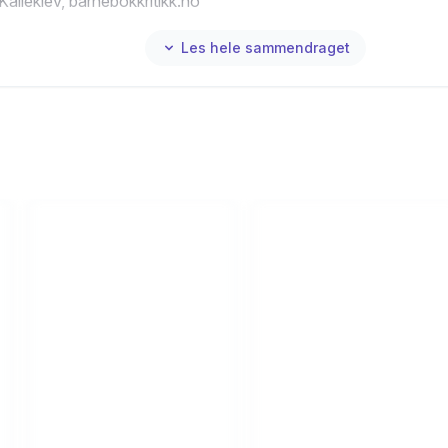
Kalleklev, barnebokkritikk.no
Les hele sammendraget