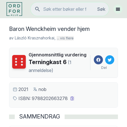
Søk
Søk
Vis 
Baron Wenckheim vender hjem
av
László Krasznahorkai
,
... vis flere
Gjennomsnittlig vurdering
Terningkast
6
Terningkast
6
(
1
Del
anmeldelse
)
2021
nob
ISBN:
9788202663278
SAMMENDRAG