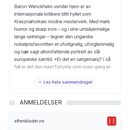
Baron Wenckheim vender hjem er av
internasjonale kritikere blitt hyllet som
Krasznahorkais modne mesterverk. Med mørk
humor og skarp ironi – og i sine umiskjennelige
lange setninger – tegner den ungarske
nobelprisfavoritten et uforlignelig, uforglemmelig
og nær sagt altomfattende portrett av vår
europeiske samtid. «Er det en sørgemarsj? I så
fall er det den mest forrykte som noen gang er
komponert.» Die Zeit Béla Wenckheim, en
tilårskommen aristokrat, er på vei tilbake til den
Les hele sammendraget
ungarske småbyen han forlot som ung mann.
Ryktet løper foran ham, og myndighetene i den
ANMELDELSER
lille byen legger storslagne planer for hvordan de
skal komme på fote igjen med baronens penger.
Det verken borgermesteren, den korrupte
Terningka
aftenbladet.no
politimesteren eller den lokale