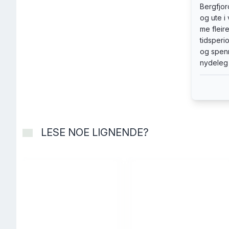
Bergfjor
og ute i
me fleir
tidsperi
og spenn
nydeleg 
LESE NOE LIGNENDE?