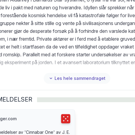
le liv i pakt med naturen og hverandre. Idyllen slår sprekker nå
forestående kosmisk hendelse vil få katastrofale følger for live
 gruppe nekter å sitte stille og vente på sivilisasjonens underga
onerer gjør de desperate forsøk på å forhindre den varslede kat
m, i nær fremtid. Private aktører er i ferd med å etablere gruved
et er helt i startfasen da de ved en tilfeldighet oppdager vrake
romskip. Parallelt med at forskere starter undersøkelser av vr
 eksperiment på jorden. I et avansert laboratorium tilknyttet en
ngssenteret CERN, fødes en jente med 45% utenomjordisk DN
le egenskaper. Samtidig finner en gruppe arkeologer noen gaml
Les hele sammendraget
nnsruller i ruinene av et kloster i India. Inskripsjonen på rullene 
ivilisasjon i nød, og budskapet tolkes som en desperat bønn om 
MELDELSER
om disse hendelsene flettes sammen, starter en redningsaksjon
lakses historie. Og mens våre kjente fysiske lover tøyes til nye gr
d å renne ut for Aldanrey.
Terningkast
5
ger.com
ldelser av 'Cinnabar One' av J. E.