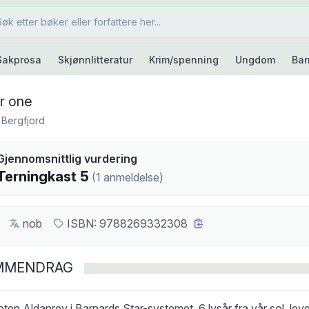
Sakprosa
Skjønnlitteratur
Krim/spenning
Ungdom
Bar
r one
 Bergfjord
kast
Gjennomsnittlig vurdering
5
Terningkast
5
(
1
anmeldelse
)
nob
ISBN:
9788269332308
MMENDRAG
ten Aldanrey i Barnards Star-systemet, 6 lysår fra vår sol, lev