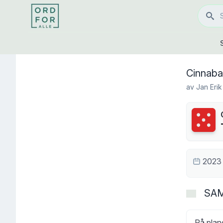
Cinnaba
av
Jan Erik
Terning
2023
SA
På plane