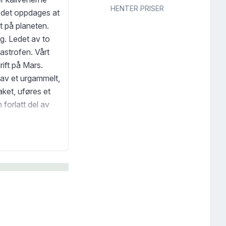
HENTER PRISER
r det oppdages at
t på planeten.
ng. Ledet av to
astrofen. Vårt
rift på Mars.
t av et urgammelt,
aket, uføres et
 forlatt del av
A og en rekke
e
forteller om en
hjelp. Etter
 uten sidestykke
enser, er tiden i