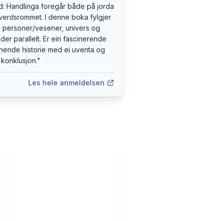
d: Handlinga foregår både på jorda
 verdsrommet. I denne boka fylgjer
e personer/vesener, univers og
oder parallelt. Er ein fascinerende
ende historie med ei uventa og
konklusjon.
"
Les hele anmeldelsen