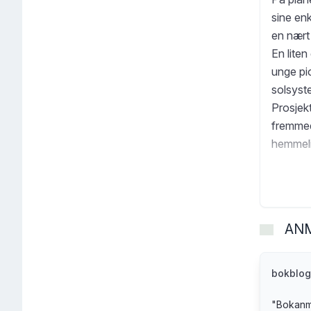
sine enk
en nært 
En liten
unge pi
solsyste
Prosjekt
fremmed 
hemmelig
forskni
spesiel
geiteski
ukjent s
AN
hvert s
i vår ga
ferd me
bokblog
"
Bokanme