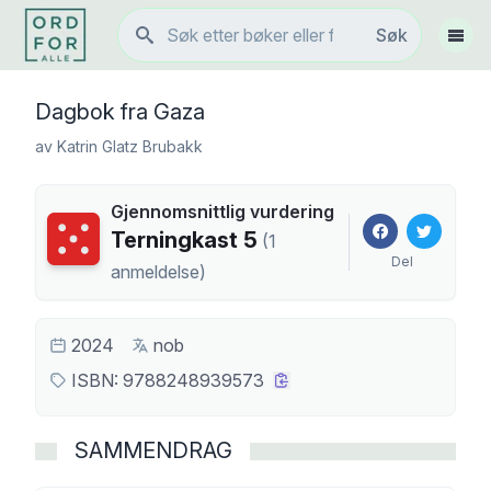
Søk
Søk
Vis 
Dagbok fra Gaza
av
Katrin Glatz Brubakk
Gjennomsnittlig vurdering
Terningkast
5
Terningkast
5
(
1
Del
anmeldelse
)
2024
nob
ISBN:
9788248939573
SAMMENDRAG