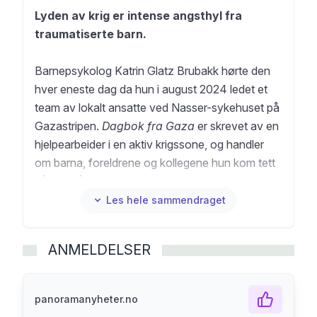
Lyden av krig er intense angsthyl fra
traumatiserte barn.
Barnepsykolog Katrin Glatz Brubakk hørte den
hver eneste dag da hun i august 2024 ledet et
team av lokalt ansatte ved Nasser-sykehuset på
Gazastripen.
Dagbok fra Gaza
er skrevet av en
hjelpearbeider i en aktiv krigssone, og handler
om barna, foreldrene og kollegene hun kom tett
på: Fem år gamle Adam som isolerer seg helt
etter å ha sett faren sin dø. Åtte år gamle Aisha
Les hele sammendraget
med alvorlige brannskader og kraftig angst. Tolv
år gamle Rami som nesten ikke klarer å spise i
ANMELDELSER
fortvilelse over å ha mistet begge foreldrene
sine. Amina, Balousha og de andre palestinske
sykehusansatte som hver dag risikerer livet for å
panoramanyheter.no
komme på jobb.