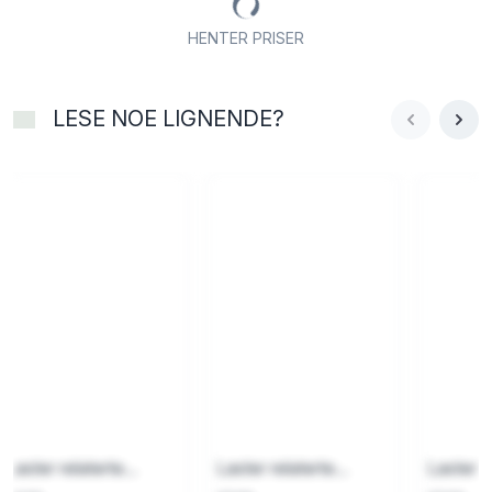
HENTER PRISER
LESE NOE LIGNENDE?
Laster relaterte...
Laster relaterte...
Laster re