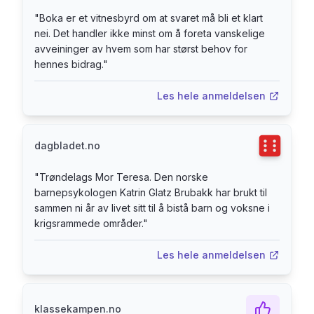
"
Boka er et vitnesbyrd om at svaret må bli et klart
Dagbok fra Gaza
viser hva krig gjør med
nei. Det handler ikke minst om å foreta vanskelige
mennesker. I en tid hvor internasjonal presse
avveininger av hvem som har størst behov for
hennes bidrag.
"
nektes tilgang til Gaza, dokumenterer den hvilken
ekstrem belastning alle i området lever med.
Les hele anmeldelsen
Samtidig er boka et vitnesbyrd om viljen folk har
til å hjelpe hverandre – ikke minst med å holde
håpet oppe. Dette er en dypt menneskelig
Terningka
dagbladet.no
fortelling om motstandskraft i møte med
overveldende tap.
"
Trøndelags Mor Teresa. Den norske
barnepsykologen Katrin Glatz Brubakk har brukt til
sammen ni år av livet sitt til å bistå barn og voksne i
krigsrammede områder.
"
Les hele anmeldelsen
klassekampen.no