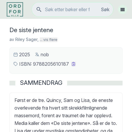
Søk
Søk
Vis 
De siste jentene
av
Riley Sager
,
... vis flere
2025
nob
ISBN:
9788205610187
SAMMENDRAG
Først er de tre. Quincy, Sam og Lisa, de eneste
overlevende fra hvert sitt skrekkfilmlignende
massemord, forent av traumet de har opplevd.
Media kaller dem «De siste jentene». Så er de to.
Lisa dør under mystiske omstendigheter, og da