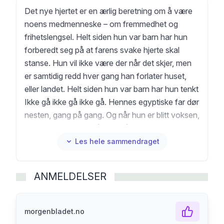
Det nye hjertet er en ærlig beretning om å være
noens medmenneske – om fremmedhet og
frihetslengsel. Helt siden hun var barn har hun
forberedt seg på at farens svake hjerte skal
stanse. Hun vil ikke være der når det skjer, men
er samtidig redd hver gang han forlater huset,
eller landet. Helt siden hun var barn har hun tenkt
Ikke gå ikke gå ikke gå. Hennes egyptiske far dør
nesten, gang på gang. Og når hun er blitt voksen,
trenger han henne på nye måter. Hvilket ansvar
har man som barn, som avkom? Far og datter
Les hele sammendraget
reiser mellom ulike land, og pendler mellom
nærhet og avstand. Har det med egyptisk og
ANMELDELSER
norsk kultur å gjøre, eller ligger beveggrunnene i
hvem de to er?
morgenbladet.no