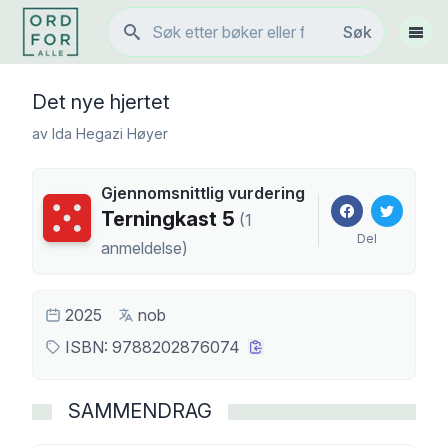
Søk
Søk
Vis 
Det nye hjertet
av
Ida Hegazi Høyer
Gjennomsnittlig vurdering
Terningkast
5
Terningkast
5
(
1
Del
anmeldelse
)
2025
nob
ISBN:
9788202876074
SAMMENDRAG