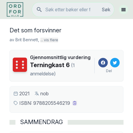
Søk
Søk
Vis 
Det som forsvinner
av
Brit Bennett
,
... vis flere
Gjennomsnittlig vurdering
Terningkast
6
Terningkast
6
(
1
Del
anmeldelse
)
2021
nob
ISBN:
9788205546219
SAMMENDRAG