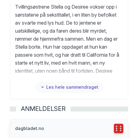
Tvillingsøstrene Stella og Desiree vokser opp i
sørstatene på sekstitallet, i en liten by befolket
av svarte med lys hud. De to jentene er
uatskillelige, og da faren deres blir myrdet,
rømmer de hjemmefra sammen. Men en dag er
Stella borte. Hun har oppdaget at hun kan
passere som hvit, og har dratt til California for å
starte et nytt liv, med en hvit mann, en ny
identitet, uten noen bånd til fortiden. Desiree
sørger over søsterens sporløse forsvinning og
slutter aldri å lete etter henne. De to søstrene får
Les hele sammendraget
hver sin datter, en hvit og en svart, som ikke vil la
fortidens hemmeligheter ligge. Slik fortsetter
ANMELDELSER
skjebnene til Stella og Desiree å flettes sammen,
på godt og vondt. Det som forsvinner er en
spennende historie om familie, identitet og
Terningka
dagbladet.no
tilhørighet. Klokt og følsomt skildrer Brit Bennett