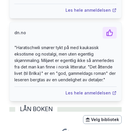
der, som jammen har hatt sitt å stri med, men
som ellers har levd og drømt og elsket og tapt og
Les hele anmeldelsen
vunnet som resten av oss.» Steinar Brandslet,
Stavanger Aftenblad (Terningkast 5) «En god
dn.no
gammeldags mursteinsroman (...) nesten umulig
å legge fra seg.» Bjørn Gabrielsen, Dagens
"
Haratischwili smører tykt på med kaukasisk
Næringsliv «... 1245 sider folder seg ut en i
eksotisme og nostalgi, men uten egentlig
fortelling som er uten et kjedelig øyeblikk - det er
skjønnmaling. Miljøet er egentlig ikke så annerledes
en stor prestasjon. I et sanselig, sensuelt språk,
fra det man kan finne i norsk litteratur. "Det åttende
godt ivaretatt på norsk av oversetter Ute
livet (til Brilka)" er en "god, gammeldags roman" der
Neumann, vever Haratischwilli frem historien ....
leseren bergtas av en uendelighet av detaljer.
"
'Det åttende livet' blåser liv i min frosne, nordiske
Les hele anmeldelsen
sjel. Romanen er satt sammen av like deler blod
og begjær. Overgrep og kjærlighet. Svart hav og
LÅN BOKEN
sjokolade. Det er bare å la seg flyte med.» Knut
Hoem, NRK
Velg bibliotek