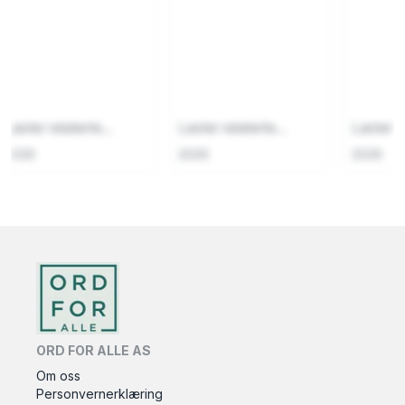
Laster relaterte...
Laster relaterte...
Laster re
2026
2026
2026
ORD FOR ALLE AS
Om oss
Personvernerklæring