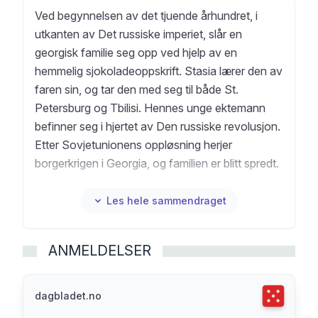
Ved begynnelsen av det tjuende århundret, i
utkanten av Det russiske imperiet, slår en
georgisk familie seg opp ved hjelp av en
hemmelig sjokoladeoppskrift. Stasia lærer den av
faren sin, og tar den med seg til både St.
Petersburg og Tbilisi. Hennes unge ektemann
befinner seg i hjertet av Den russiske revolusjon.
Etter Sovjetunionens oppløsning herjer
borgerkrigen i Georgia, og familien er blitt spredt.
Kitty, Stasias datter, har flyktet til London, mens
oldebarnet Nitsa har flyttet til Berlin. Til niesen
Les hele sammendraget
Brilka forteller Nitsa familiens historie, og skaper
med det en episk slektskrønike som utfolder seg
ANMELDELSER
gjennom hele «det røde århundret». Det åttende
livet er en reise gjennom et Europa i endring og
et rystende og rørende flettverk av kjærlighet,
Terningka
dagbladet.no
krig og tragedier. Og en sjokoladeoppskrift som