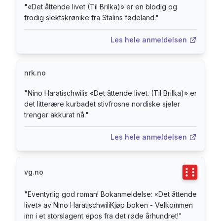
"
«Det åttende livet (Til Brilka)» er en blodig og
viser seg å bære med seg både ekstase og
frodig slektskrønike fra Stalins fødeland.
"
fortapelse. «Eventyrlig god roman! ... årets store
sommerbok! (...) kaotisk vakker og brutal (...) en
Les hele anmeldelsen
sjelden leseropplevelse.» Guri Hjeltnes, VG
(Terningkast 6) «Et mesterverk.» Jan Ø.
Helgesen, Nettavisen (Terningkast 6) «Det
nrk.no
åttende livet (Til Brilka) er en blodig og frodig
"
Nino Haratischwilis «Det åttende livet. (Til Brilka)» er
slektskrønike fra Stalins fødeland. (...) Som man
det litterære kurbadet stivfrosne nordiske sjeler
vil forstå, er dette en rik roman med store fakter,
trenger akkurat nå.
"
ei bok å dykke ned i og bli totalt oppslukt av. Selv
ble jeg hekta.» Inger Bentzrud, Dagbladet
Les hele anmeldelsen
(Terningkast 5) «... en vidunderlig lesereise ...
boka lukter klassikerstatus. Språket renner
Terningka
vg.no
sprudlende og lett som det første glasset med
Sovetskoye Shampanskoye gjennom halsen.
"
Eventyrlig god roman! Bokanmeldelse: «Det åttende
Du risikerer til og med å lære noe, ikke bare om
livet» av Nino HaratischwiliKjøp boken - Velkommen
Sovjetunionen eller Georgia, men om folkene
inn i et storslagent epos fra det røde århundret!
"