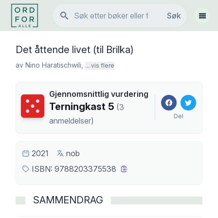
Søk
Søk
Vis 
Det åttende livet (til Brilka)
av
Nino Haratischwili
,
... vis flere
Gjennomsnittlig vurdering
Terningkast
5
Terningkast
5
(
3
Del
anmeldelser
)
2021
nob
ISBN:
9788203375538
SAMMENDRAG