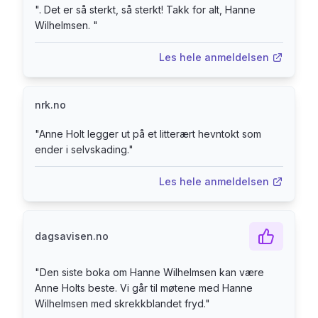
"
. Det er så sterkt, så sterkt! Takk for alt, Hanne
Kristine. Et merkelig vennskap oppstår, og Hanne
Wilhelmsen.
"
Wilhelmsen skal enda en gang få vist at hun
overgår de fleste når det gjelder å grave opp
Les hele anmeldelsen
gamle hemmeligheter og løse nye forbrytelser.
Diamanter og rust er en historie om sår som aldri
leges, om misunnelse, svik og hevn, og om en
nrk.no
forbrytelse så godt og grundig planlagt at den
"
Anne Holt legger ut på et litterært hevntokt som
kanskje aldri lar seg oppklare. Om ikke Hanne
ender i selvskading.
"
Wilhelmsen får prøve seg.
Les hele anmeldelsen
dagsavisen.no
"
Den siste boka om Hanne Wilhelmsen kan være
Anne Holts beste. Vi går til møtene med Hanne
Wilhelmsen med skrekkblandet fryd.
"