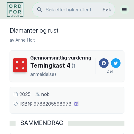
Søk
Søk
Vis 
Diamanter og rust
av
Anne Holt
Gjennomsnittlig vurdering
Terningkast
4
Terningkast
4
(
1
Del
anmeldelse
)
2025
nob
ISBN:
9788205598973
SAMMENDRAG