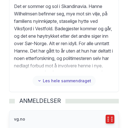
Det er sommer og sol i Skandinavia. Hanne
Wilhelmsen befinner seg, mye mot sin vilje, på
familiens nyinnkjøpte, staselige hytte ved
Viksfjord i Vestfold. Badegjester kommer og går,
og det ene høytrykket etter det andre siger inn
over Sør-Norge. Alt er ren idyll. For alle unntatt
Hanne. Det har gått to år uten at hun har deltatt i
noen etterforskning, og politimesteren selv har
nedlagt forbud mot å involvere henne i nye.
Lediggangen går både henne og familien på
nervene. Men så blir en eldre kvinne blir funnet
Les hele sammendraget
død, naken i et badekar, innerst i Maridalen i
Oslo. Avdøde viser seg å være en bekjent av
ANMELDELSER
familien Wilhelmsens hyttenabo, den folkesky
krimforfatteren Kristine Hoff. For å slippe unna
en hytte full av fester og gjester, søker Hanne
Terningka
vg.no
raskt tilflukt i den svale, skyggefulle hagen til