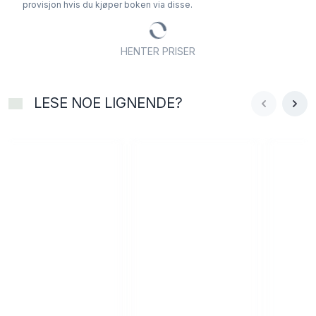
provisjon hvis du kjøper boken via disse.
«Fløgstads styrke som romanforfatter er at han
er så fenomenalt kompleks. Han skriver vilter
HENTER PRISER
fiksjon, men er samtidig mentalitetshistoriker og
maktanalytiker.» Astrid Fosvold, Vårt Land «Få
kan som han skape eit skriftspråk som utnyttar
LESE NOE LIGNENDE?
det munnlege registeret så breitt, som tek i bruk
alle gamle og nye triks, som pustar nytt liv i
gamle klisjear og lèt dei støyte saman og gå til
grunne eller overleve i kampen med nye ordspel,
blødmer og påhitt. Mange setningar er som
piskeslag. Det smell, det knitrar, det lever av
gjenlyd i dei romma Fløgstad konstruerer.» Bjørn
Kvalsvik Nicolaysen, Dag og Tid «Slett ikkje så
halvgalen, som det heiter på vestlandsk. Det
betyr noko sånt som «løp og kjøp!» på bokmål.»
Gerd Elin Stava Sandve, Dagsavisen
Anmelderne mener: "Glødende Fløgstad!" VG