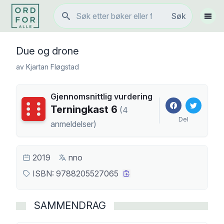
Søk
Søk
Vis 
Due og drone
av
Kjartan Fløgstad
Gjennomsnittlig vurdering
Terningkast
6
Terningkast
6
(
4
Del
anmeldelser
)
2019
nno
ISBN:
9788205527065
SAMMENDRAG