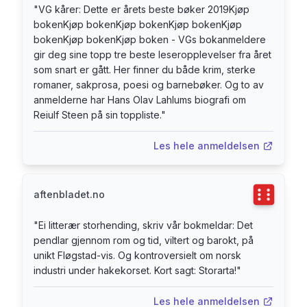
"
VG kårer: Dette er årets beste bøker 2019Kjøp
strammar grepet. Olav Sima blir jurist, Pøyken blir
bokenKjøp bokenKjøp bokenKjøp bokenKjøp
verre og verre. Begge tar ofte turen vest, over
bokenKjøp bokenKjøp boken - VGs bokanmeldere
fjellet, og vidare over Atlanteren, der
gir deg sine topp tre beste leseropplevelser fra året
Sambandsstatane tar imot dei med opne armar.
som snart er gått. Her finner du både krim, sterke
På underjordisk vis er verda kabla saman. Vest
romaner, sakprosa, poesi og barnebøker. Og to av
møter Aust, i Norge og i den vide verda. Due og
anmelderne har Hans Olav Lahlums biografi om
Reiulf Steen på sin toppliste.
"
drone er forteljinga om dette. Anmelderne
mener: «Glødende Fløgstad!» VG «Ei litterær
Les hele anmeldelsen
storhending.» Stavanger Aftenblad «Fløgstad tar
pusten fra deg.» Dagbladet «Må bli høstens
litterære høydepunkt» Tønsbergs Blad «Kjartan
Terningka
aftenbladet.no
Fløgstad refser og glefser som bare han kan i
dette rødglødende romanoppgjøret med løgn og
"
Ei litterær storhending, skriv vår bokmeldar: Det
pendlar gjennom rom og tid, viltert og barokt, på
unnfallenhet i norsk etterkrigshistorie. (…)
unikt Fløgstad-vis. Og kontroversielt om norsk
Fløgstad-fans vil fryde seg over en roman av
industri under hakekorset. Kort sagt: Storarta!
"
ypperste merke, som flommer over av litterært
overskudd.» Sindre Hovdendakk, VG «Diktning,
Les hele anmeldelsen