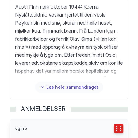
Aust i Finnmark oktober 1944: Kcenia
Nyslåttbuktmo vaskar hjartet til den vesle
Pøyken sin med snø, skurar ned heile huset,
mjølkar kua. Finnmark brenn. Frå London kjem
fabrikkarbeidar og fenrik Olav Sima («Han kan
rima!») med oppdrag å avhøyra ein tysk offiser
med mykje å lyga om. Etter freden, midt i Oslo,
leverer advokatane skarpskodde skriv om kor lite
hopehav det var mellom norske kapitalistar og
tyskarane. Pengar luktar ikkje, bortsett frå ein
mild eim av cyanid. På Bjølsen aust i Oslo: Den
Les hele sammendraget
tvangsevakuerte Kcenia står på mjølkebutikken,
konstabel Sima patruljerer gatene, studerer juss
ANMELDELSER
og held orden i mjølkekøen. Å få orden på
Pøyken er ikkje like lett. Endå mykje lenger aust
øver vesle Oksana Starkopf trufast på piano, og
Terningka
vg.no
arvar eit skrin med eit manuskript i. Etterkrigstida