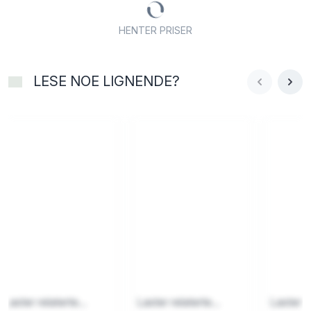
HENTER PRISER
LESE NOE LIGNENDE?
Laster relaterte...
Laster relaterte...
Laster re