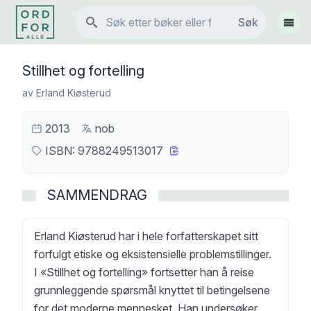
Søk
Søk
Vis 
Stillhet og fortelling
av
Erland Kiøsterud
2013
nob
ISBN:
9788249513017
SAMMENDRAG
Erland Kiøsterud har i hele forfatterskapet sitt
forfulgt etiske og eksistensielle problemstillinger.
I «Stillhet og fortelling» fortsetter han å reise
grunnleggende spørsmål knyttet til betingelsene
for det moderne mennesket. Han undersøker