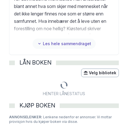
blant annet hva som skjer med mennesket når
det ikke lenger finnes noe som er større enn
samfunnet. Hva innebærer det å leve uten en
forestilling om noe hellig? Kiøsterud skriver
personlige essay som også kan sies å danne
både et selvportrett og en poetikk, og skildrer
Les hele sammendraget
møtet med en stillhet som truet med å ta over,
men som siden også ble en vei inn i skrivingen
LÅN BOKEN
og kunsten.
Velg bibliotek
HENTER LÅNESTATUS
KJØP BOKEN
ANNONSELENKER:
Lenkene nedenfor er annonser. Vi mottar
provisjon hvis du kjøper boken via disse.