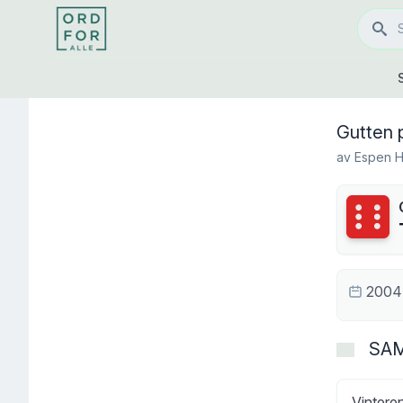
Gutten 
av
Espen 
Terning
2004
SA
Vinteren