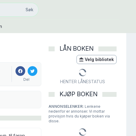
Søk
Søk
n
LÅN BOKEN
Velg bibliotek
Del
HENTER LÅNESTATUS
KJØP BOKEN
ANNONSELENKER:
Lenkene
nedenfor er annonser. Vi mottar
provisjon hvis du kjøper boken via
disse.
n, til faren,