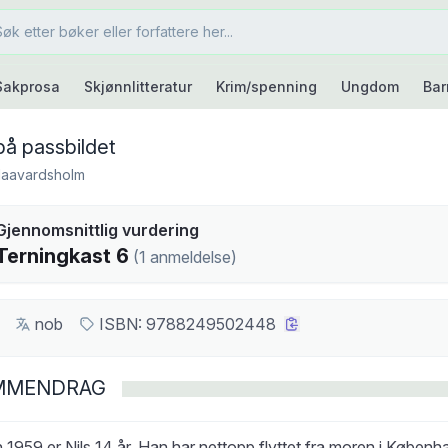
Sakprosa
Skjønnlitteratur
Krim/spenning
Ungdom
Bar
på passbildet
Haavardsholm
kast
Gjennomsnittlig vurdering
6
Terningkast
6
(
1
anmeldelse
)
nob
ISBN:
9788249502448
MMENDRAG
 1959 er Nils 14 år. Han har nettopp flyttet fra moren i Københav