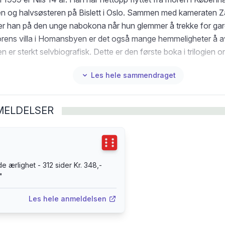
n og halvsøsteren på Bislett i Oslo. Sammen med kameraten Z
er han på den unge nabokona når hun glemmer å trekke for gar
rens villa i Homansbyen er det også mange hemmeligheter å a
er sterkt selvbiografisk. Dette er den første boka i trilogien o
Les hele sammendraget
MELDELSER
Terningkast
6
e ærlighet - 312 sider Kr. 348,-
"
Les hele anmeldelsen