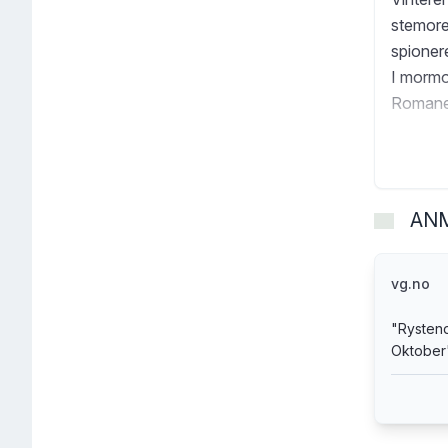
stemore
spioner
I mormo
Romanen 
AN
vg.no
"
Rystend
Oktober