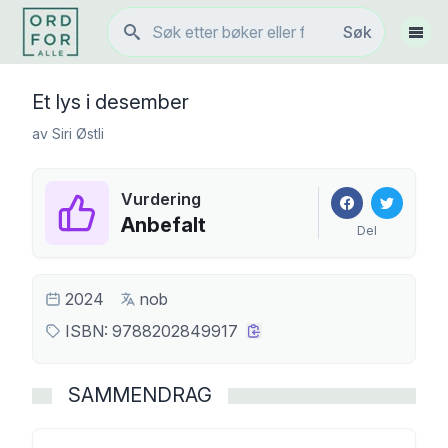
Søk
Søk
Vis 
Et lys i desember
av
Siri Østli
Vurdering
Anbefalt
Del
2024
nob
ISBN:
9788202849917
SAMMENDRAG