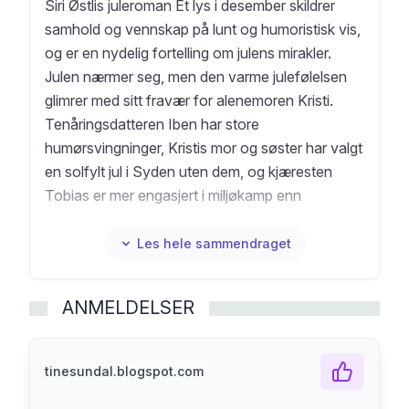
Siri Østlis juleroman Et lys i desember skildrer
samhold og vennskap på lunt og humoristisk vis,
og er en nydelig fortelling om julens mirakler.
Julen nærmer seg, men den varme julefølelsen
glimrer med sitt fravær for alenemoren Kristi.
Tenåringsdatteren Iben har store
humørsvingninger, Kristis mor og søster har valgt
en solfylt jul i Syden uten dem, og kjæresten
Tobias er mer engasjert i miljøkamp enn
adventskos. Livet tar en enda mer alvorlig
vending når Kristi får en telefon fra legen. Det
Les hele sammendraget
setter Kristi i et vanskelig dilemma: Bør Ibens
ukjente far få vite om sin datter? Kristis situasjon
ANMELDELSER
vekker stor sympati i nabolaget, men kjæresten
Tobias skylder på sykdomsfobi og glimrer med
sitt fravær.
tinesundal.blogspot.com