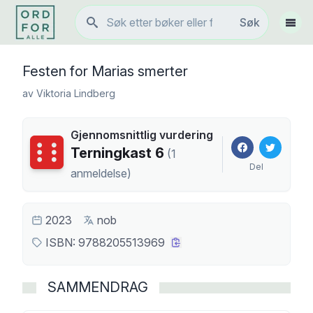
Søk
Søk
Vis 
Festen for Marias smerter
av
Viktoria Lindberg
Gjennomsnittlig vurdering
Terningkast
6
Terningkast
6
(
1
Del
anmeldelse
)
2023
nob
ISBN:
9788205513969
SAMMENDRAG