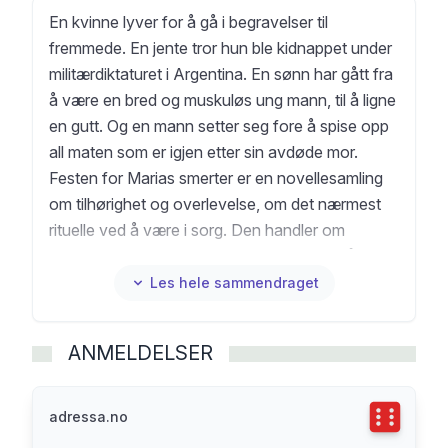
En kvinne lyver for å gå i begravelser til
fremmede. En jente tror hun ble kidnappet under
militærdiktaturet i Argentina. En sønn har gått fra
å være en bred og muskuløs ung mann, til å ligne
en gutt. Og en mann setter seg fore å spise opp
all maten som er igjen etter sin avdøde mor.
Festen for Marias smerter er en novellesamling
om tilhørighet og overlevelse, om det nærmest
rituelle ved å være i sorg. Den handler om
normalitet og galskap, om skammen over å la sin
egen lidelse overskygge andres. Og det handler
Les hele sammendraget
om hvordan man skal klare å leve, resten av
livet.
ANMELDELSER
Terningka
adressa.no