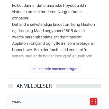
Folket danner det dramatiske høydepunkt i
historien om det moderne Norges første
kongepar.
Det andre selvstendige bindet om kong Haakon
og dronning Maud begynner i 1896 da det
nygifte paret må forlate sitt drømmeslott
Appleton i England og flytte inn som leietagere i
København. En bitter familiestrid ender ni år
senere med at de holder inntog på et ubebodd
slott i et kongerike hvor de hverken har familie,
slekt eller venner. Bare et folk som jubler dem
Les hele sammendraget
imøte.
Leseren trekkes inn i en beretning der
ANMELDELSER
menneskelige utviklingslinjer veves sammen med
kampen om ideologisk og militært
verdensherredømme, der monarker av Guds
Terningka
vg.no
nåde slåss på vikende front mot folkenes krav