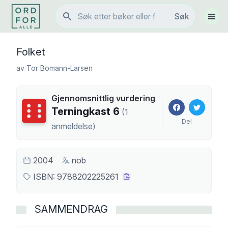
Søk
Søk
Vis 
Folket
av
Tor Bomann-Larsen
Gjennomsnittlig vurdering
Terningkast
6
Terningkast
6
(
1
Del
anmeldelse
)
2004
nob
ISBN:
9788202225261
SAMMENDRAG