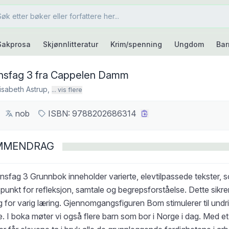
Sakprosa
Skjønnlitteratur
Krim/spenning
Ungdom
Bar
sfag 3 fra Cappelen Damm
isabeth Astrup
,
... vis flere
nob
ISBN:
9788202686314
MMENDRAG
sfag 3 Grunnbok inneholder varierte, elevtilpassede tekster, s
unkt for refleksjon, samtale og begrepsforståelse. Dette sikrer
 for varig læring. Gjennomgangsfiguren Bom stimulerer til undri
. I boka møter vi også flere barn som bor i Norge i dag. Med et 