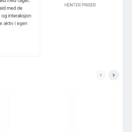
beid med faget.
HENTER PRISER
beid med de
 og interaksjon
e aktiv i egen