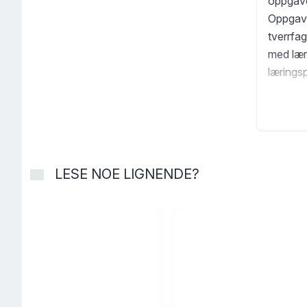
oppgave
Oppgave
tverrfa
med læri
læringsp
LESE NOE LIGNENDE?