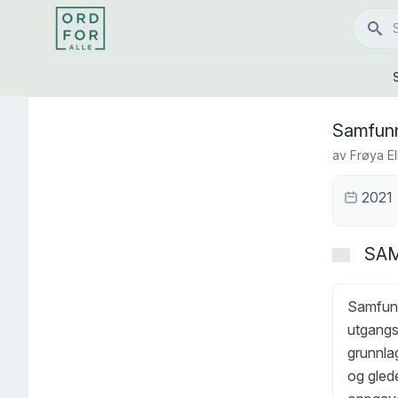
Samfunn
av
Frøya El
2021
SA
Samfunn
utgangsp
grunnlag
og glede