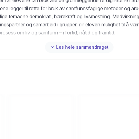
r får elevene ta i bruk alle de grunnleggende ferdighetene i ar
ne legger til rette for bruk av samfunnsfaglige metoder og ar
glige temaene demokrati, bærekraft og livsmestring. Medvirkning
ngspartner og samarbeid i grupper, gir eleven mulighet til å vær
rosess om liv og samfunn – i fortid, nåtid og framtid.
Les hele sammendraget