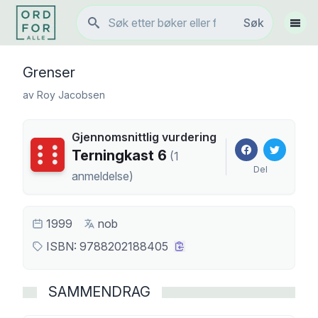
Søk
Søk
Vis 
Grenser
av
Roy Jacobsen
Gjennomsnittlig vurdering
Terningkast
6
Terningkast
6
(
1
Del
anmeldelse
)
1999
nob
ISBN:
9788202188405
SAMMENDRAG