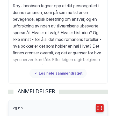
Roy Jacobsen tegner opp et rikt persongalleri i
denne romanen, som på samme tid er en
bevegende, episk beretning om ansvar, og en
utforskning av noen av tilværelsens ubesvarte
spørsmål: Hva er et valg? Hva er historien? Og
ikke minst - for å si det med romanens forteller -
hva pokker er det som holder en hai i livet? Det
finnes grenser overalt, og det er grenser for hva
synsnerven kan tåle. Etter krigen utgir belgieren
Markus seg for å være blind, selv om synet er
intaqkt bak de mørke brillene. Den eneste
Les hele sammendraget
innvidde i hemmeligheten hans er lille Robert,
sønn av en amerikansk soldat som krigen har
ANMELDELSER
slukt. Det er til Robert Markus forteller sin
historie, som også er historien om beleiringen av
Stalingrand, en historie om umulige valg, tvilens
Terningka
vg.no
forbannelse, og krigens vilkårlighet.