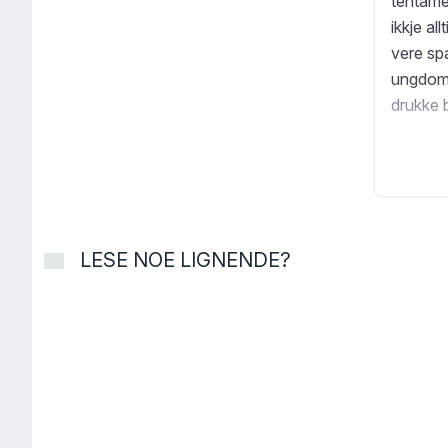
tentame
ikkje al
vere sp
ungdomss
drukke b
framleis
Pappaen
dukkar d
vil Maja
Heidi Fu
LESE NOE LIGNENDE?
språket 
roman, s