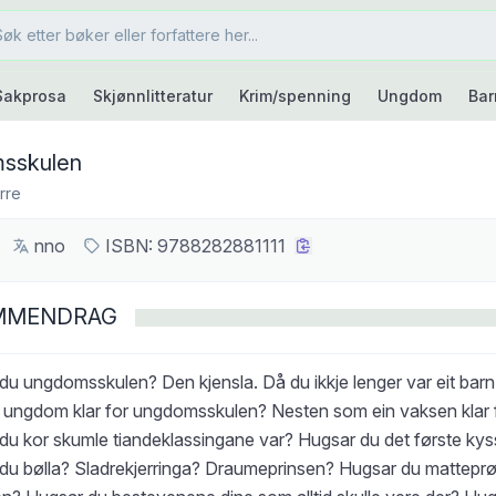
Sakprosa
Skjønnlitteratur
Krim/spenning
Ungdom
Bar
sskulen
rre
nno
ISBN:
9788282881111
MMENDRAG
du ungdomsskulen? Den kjensla. Då du ikkje lenger var eit barn
 ungdom klar for ungdomsskulen? Nesten som ein vaksen klar f
du kor skumle tiandeklassingane var? Hugsar du det første kys
du bølla? Sladrekjerringa? Draumeprinsen? Hugsar du mattepr