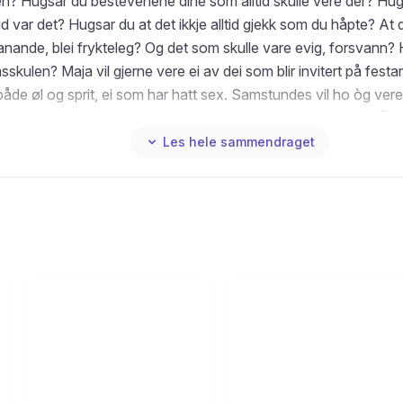
n? Hugsar du bestevenene dine som alltid skulle vere der? Hug
ltid var det? Hugsar du at det ikkje alltid gjekk som du håpte? At
anande, blei frykteleg? Og det som skulle vare evig, forsvann?
kulen? Maja vil gjerne vere ei av dei som blir invitert på festar
åde øl og sprit, ei som har hatt sex. Samstundes vil ho òg ver
 er, bade med bestevenene Pelle og Maria, eller berre sitje på 
 hennes har forsvunne på sjøen, ingen veit om han er daud ell
Les hele sammendraget
et opp ein litt eldre gut. Vampyren. Så forsvinn Pelle og Maria 
 at mamma og stefaren skal skilje seg. Så trur ho at ingen bryr
rre (f. 1986) fortel presist og empatisk om tida på ungdomsskul
hennar er aldri overdrive, alltid medrivande. Ungdomsskulen er 
om vil gi deg ny kjærleik for desse uvanleg turbulente åra i liva