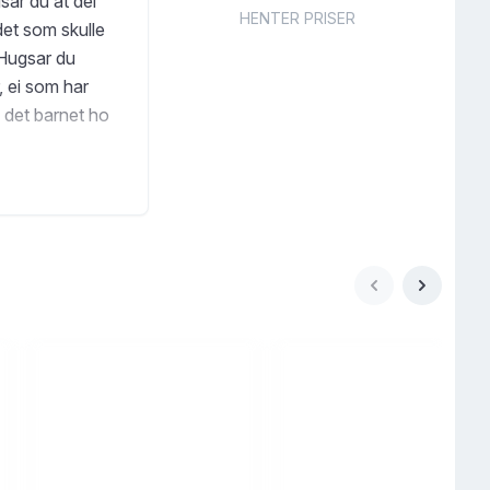
sar du at dei
HENTER PRISER
 det som skulle
 Hugsar du
, ei som har
e det barnet ho
rommet og prate.
er levande. Så
for ei stund. Så
 seg om henne.
en. Stilen og
ein fantastisk
 våre.