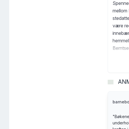
Spennen
mellom 
stedatt
være re
innebær
hemmeli
Berntsen
AN
barnebo
"
Bøkene
underho