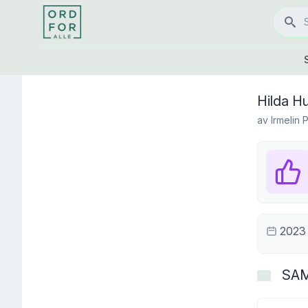
Hilda H
av
Irmelin 
2023
SA