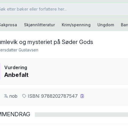
Sakprosa
Skjønnlitteratur
Krim/spenning
Ungdom
Bar
umlevik og mysteriet på Søder Gods
Persdatter Gustavsen
Vurdering
Anbefalt
nob
ISBN:
9788202787547
MMENDRAG