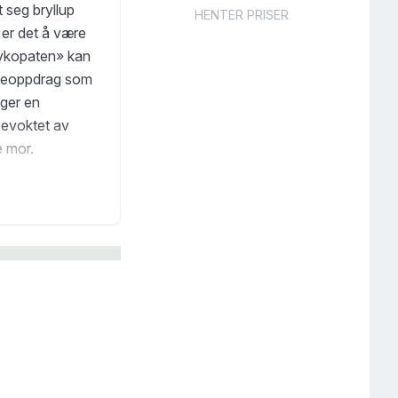
 seg bryllup
HENTER PRISER
 er det å være
sykopaten» kan
sjeoppdrag som
ager en
bevoktet av
e mor.