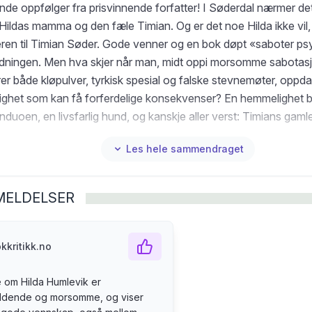
de oppfølger fra prisvinnende forfatter! I Søderdal nærmer det
Hildas mamma og den fæle Timian. Og er det noe Hilda ikke vil,
eren til Timian Søder. Gode venner og en bok døpt «saboter p
dningen. Men hva skjer når man, midt oppi morsomme sabota
er både kløpulver, tyrkisk spesial og falske stevnemøter, oppd
ghet som kan få forferdelige konsekvenser? En hemmelighet 
duoen, en livsfarlig hund, og kanskje aller verst: Timians gaml
Les hele sammendraget
MELDELSER
kkritikk.no
 om Hilda Humlevik er
ldende og morsomme, og viser