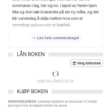
sommaren i lag, her og no. I løpet av ferien kjem
Mia og Are nær kvarandre på ein ny måte, og det
blir vanskeleg å skilje mellom kva som er
vennskap og kva som er kjærleik.
Hausten kjem, og Mia flyttar på hybel. Ho blømer
i det nye miljøet på musikklinja med musikal og
Les hele sammendraget
konsertar, hybelliv, festing og nye venner.
Så blir Are sjuk. Veldig sjuk.
LÅN BOKEN
«Splintra» er ein rik roman om vennskap. Om
korleis det er mogleg å vere både lukkeleg og full
Velg bibliotek
av sorg når noko veldig fint og noko veldig
vondt hender på same tid.
HENTER LÅNESTATUS
I 2022 blei boka nominert til Brageprisen, til U-
prisen og er valt ut som ein White Raven i 2023.
KJØP BOKEN
«Splintra» har fått ei rekke gode meldingar.
ANNONSELENKER:
Lenkene nedenfor er annonser. Vi mottar
provisjon hvis du kjøper boken via disse.