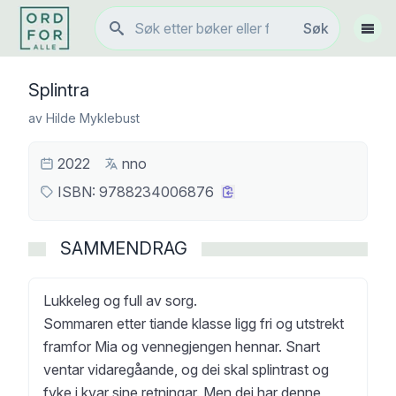
Søk
Søk
Vis 
Splintra
av
Hilde Myklebust
2022
nno
ISBN:
9788234006876
SAMMENDRAG
Lukkeleg og full av sorg.
Sommaren etter tiande klasse ligg fri og utstrekt
framfor Mia og vennegjengen hennar. Snart
ventar vidaregåande, og dei skal splintrast og
fyke i kvar sine retningar. Men dei har denne