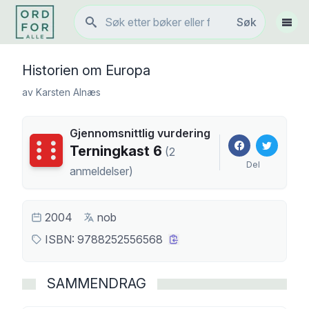
Søk
Søk
Vis 
Historien om Europa
av
Karsten Alnæs
Gjennomsnittlig vurdering
Terningkast
6
Terningkast
6
(
2
Del
anmeldelser
)
2004
nob
ISBN:
9788252556568
SAMMENDRAG