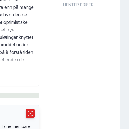
HENTER PRISER
gere enn på mange
pør hvordan de
 optimistiske
 det nye
sløringer knyttet
 bruddet under
på å forstå tiden
et ende i de
gjør med ideene
ukt og viser
Terningkast
5
. I sine memoarer