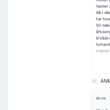
høsten 
tiår.I a
har for
90-talle
årtusene
til både
forhandl
vi leve
mange k
som lede
hvordan
AN
dn.no