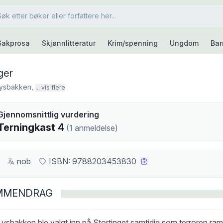
Sakprosa
Skjønnlitteratur
Krim/spenning
Ungdom
Bar
ager
Lysbakken
,
... vis flere
kast
Gjennomsnittlig vurdering
4
Terningkast
4
(
1
anmeldelse
)
nob
ISBN:
9788203453830
MMENDRAG
ysbakken ble valgt inn på Stortinget samtidig som terroren r