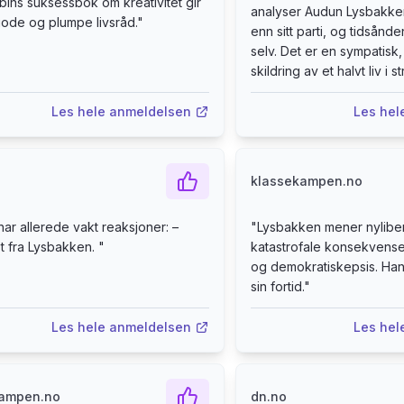
bins suksessbok om kreativitet gir
analyser Audun Lysbakken
ode og plumpe livsråd.
"
enn sitt parti, og tidsån
selv. Det er en sympatisk
skildring av et halvt liv i str
Les hele anmeldelsen
Les hel
klassekampen.no
ar allerede vakt reaksjoner: –
"
Lysbakken mener nylibera
t fra Lysbakken.
"
katastrofale konsekvense
og demokratiskepsis. Han
sin fortid.
"
Les hele anmeldelsen
Les hel
kampen.no
dn.no