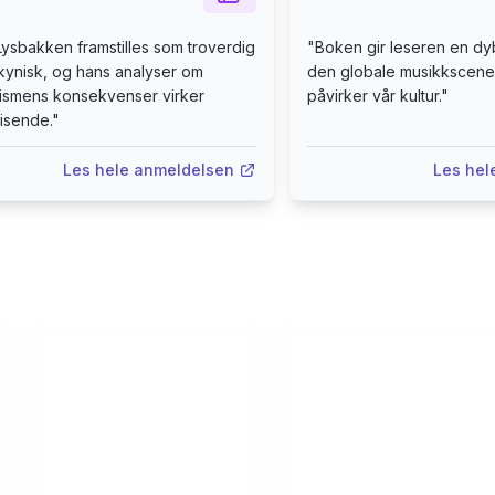
ysbakken framstilles som troverdig
"
Boken gir leseren en dy
kynisk, og hans analyser om
den globale musikkscen
lismens konsekvenser virker
påvirker vår kultur.
"
isende.
"
Les hele anmeldelsen
Les hel