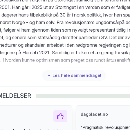
2001. Han går i 2025 ut av Stortinget i en verden som er farli
lle dagerer hans tilbakeblikk på 30 år i norsk politikk, hvor han s
andret Norge - og ham selv. Fra revolusjonære ungdomsårpå det
t, følger vi ham gjennom tiden som nyvalgt representant tidlig i
t, og senere som statsrådog deretter partileder i SV. Det blir av
 nedturer og skandaler, arbeidet i den rødgrønne regjeringen og
ingene på Hurdal i 2021. Samtidig er boken et ærgjerrig forsøk 
r i. Hvordan kunne optimismen som preget oss rundt årtusenskift
risene som folk bekymrer seg for i dag? Lysbakken tar et opp
tut idette mørket, sørger over mulighetene som ikke har blitt br
Les hele sammendraget
 det er mulig å gjenskape håpet om en bedre framtid.
MELDELSER
dagbladet.no
"
Pragmatisk revolusjonær