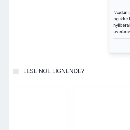
"
Audun L
og ikke 
nylibera
overbev
LESE NOE LIGNENDE?