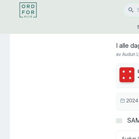
I alle d
av
Audun 
Terning
2024
SA
Audun L