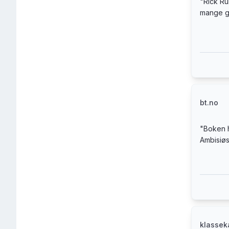
"
Rick Ru
mange g
bt.no
"
Boken h
Ambisiøs
klasse