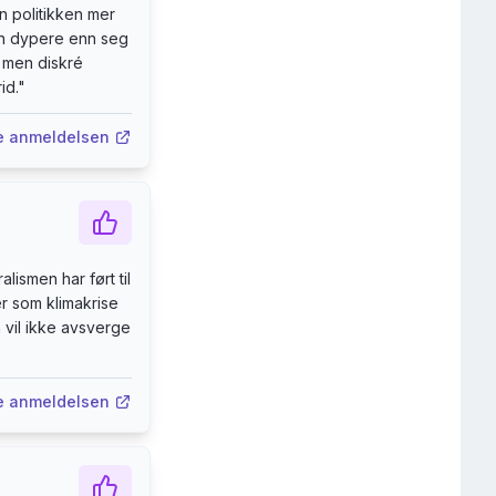
 politikken mer
den dypere enn seg
, men diskré
id.
"
e anmeldelsen
lismen har ført til
r som klimakrise
 vil ikke avsverge
e anmeldelsen