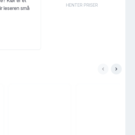
e? Klør er et
HENTER PRISER
gir leseren små