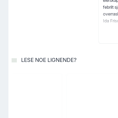
eierska
febrilt 
overras
Ida Fris
LESE NOE LIGNENDE?