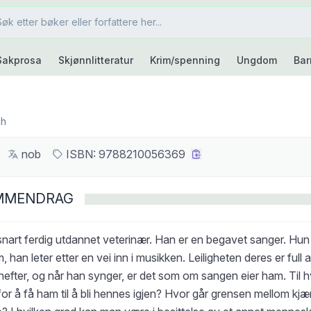
Sakprosa
Skjønnlitteratur
Krim/spenning
Ungdom
Bar
ch
nob
ISBN:
9788210056369
MMENDRAG
nart ferdig utdannet veterinær. Han er en begavet sanger. Hun l
m, han leter etter en vei inn i musikken. Leiligheten deres er full
efter, og når han synger, er det som om sangen eier ham. Til hvi
or å få ham til å bli hennes igjen? Hvor går grensen mellom kjæ