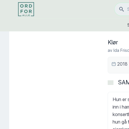
Klør
av
Ida Fris
2018
SA
Hun er s
inn i ha
konserth
hun gå f