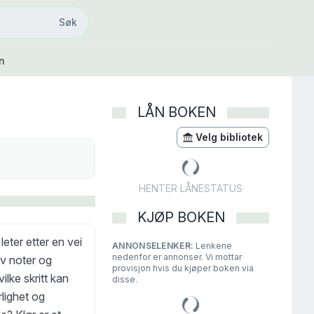
Søk
Søk
n
LÅN BOKEN
Velg bibliotek
HENTER LÅNESTATUS
KJØP BOKEN
eter etter en vei
ANNONSELENKER:
Lenkene
nedenfor er annonser. Vi mottar
 av noter og
provisjon hvis du kjøper boken via
lke skritt kan
disse.
rlighet og