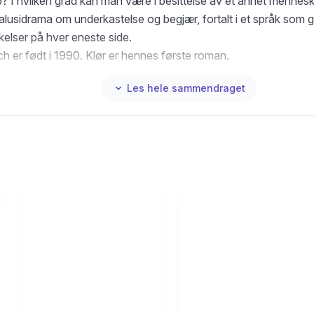
p? I hvilken grad kan man være i besittelse av et annet mennesk
sjalusidrama om underkastelse og begjær, fortalt i et språk som 
kelser på hver eneste side.
ch er født i 1990. Klør er hennes første roman.
Les hele sammendraget