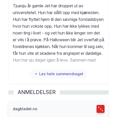
Tjuesju år gamle Jet har droppet ut av
universitetet. Hun har slått opp med kjæresten.
Hun har flyttet hjem til den søvnige forstadsbyen
hvor hun vokste opp. Hun har ikke lykkes med
noen ting i livet - og vet hun ikke lenger om det
er vits i å prøve. På Halloween blir Jet overfalt på
foreldrenes kjøkken. Når hun kommer til seg selv,
får hun vite at skadene fra angrepet er dødelige.
Hun har sju dager igjen å leve. Sammen med
barndomsvennen Billy bestemmer Jet seg for å
oppklare sitt eget mord. Alle familiens
Les hele sammendraget
hemmeligheter skal frem i lyset - selv om det blir
det siste hun gjør. Holly Jackson er en av
ANMELDELSER
verdens mest populære forfattere, som med
Flinke pikers håndbok til mord-serien har nådd
millioner av unge lesere. Ikke helt død ennå er
Terningka
dagbladet.no
hennes første bok for voksne. «Ikke helt død