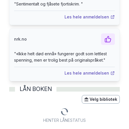
"
Sentimentalt og fjåsete fjortiskrim.
"
ennå er spennende, lettlest og morsom. (...)
Holly Jackson har skrevet en fengslende historie
Les hele anmeldelsen
med underholdende karakterer, og et spennende
premiss.» Sarah Adekoya, NRK «... en velsmurt
spenningsmaskin. (...) Fremdriften er effektiv,
nrk.no
krimelementene balanseres fint med
mellommenneskelig drama og den lettfotede
"
«Ikke helt død ennå» fungerer godt som lettlest
prosaen er spekket med dialoger hvor Jet får
spenning, men er trolig best på originalspråket.
"
briljere: alltid sarkastisk og kvikk i replikken, også
om sin egen nær forestående død.» Leif Bull,
Les hele anmeldelsen
Dagens Næringsliv
LÅN BOKEN
Velg bibliotek
HENTER LÅNESTATUS