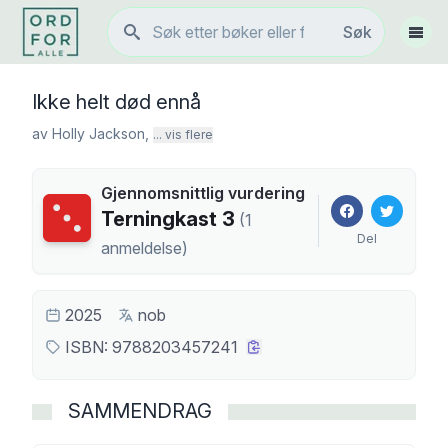
Søk
Søk
Vis 
Ikke helt død ennå
av
Holly Jackson
,
... vis flere
Gjennomsnittlig vurdering
Terningkast
3
Terningkast
3
(
1
Del
anmeldelse
)
2025
nob
ISBN:
9788203457241
SAMMENDRAG