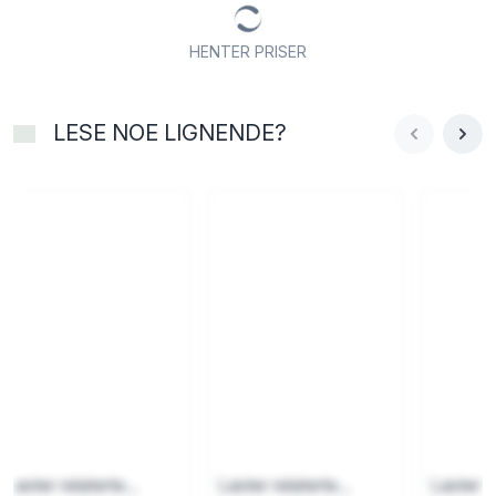
HENTER PRISER
LESE NOE LIGNENDE?
Laster relaterte...
Laster relaterte...
Laster re