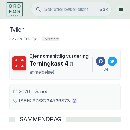
Søk
Søk
Vis 
Tvilen
av
Jan-Erik Fjell
,
... vis flere
Gjennomsnittlig vurdering
Terningkast
4
Terningkast
4
(
1
Del
anmeldelse
)
2026
nob
ISBN:
9788234726873
SAMMENDRAG