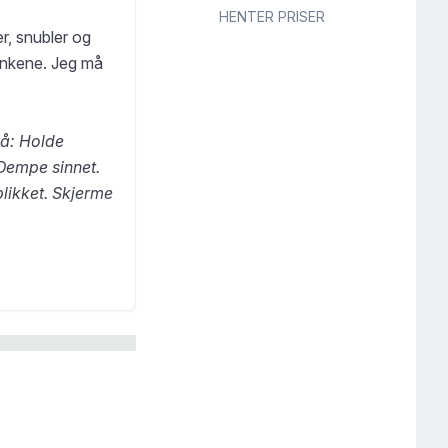
HENTER PRISER
r, snubler og
tankene. Jeg må
gå: Holde
 Dempe sinnet.
blikket. Skjerme
starte Grenland
n komiske
en
Bjørg Viks vei