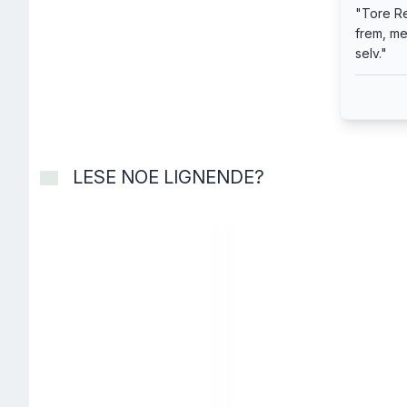
"
Tore Re
«
folkel
frem, me
selv.
"
«hele t
fortalt.
«Ujålet
LESE NOE LIGNENDE?
« Det e
Ternin
Telemar