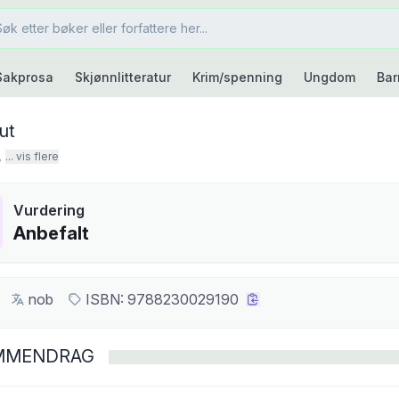
Sakprosa
Skjønnlitteratur
Krim/spenning
Ungdom
Bar
ut
,
... vis flere
Vurdering
Anbefalt
nob
ISBN:
9788230029190
MMENDRAG