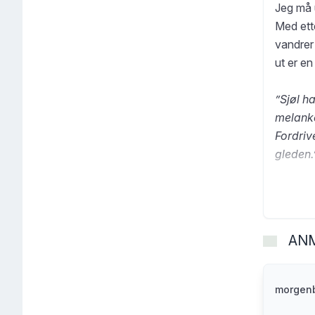
Jeg må 
Med ett
vandrer
ut er e
”Sjøl h
melanko
Fordriv
gleden.
Lars V
Friteat
karakte
AN
Vik har 
(2021), 
morgenb
Dette 