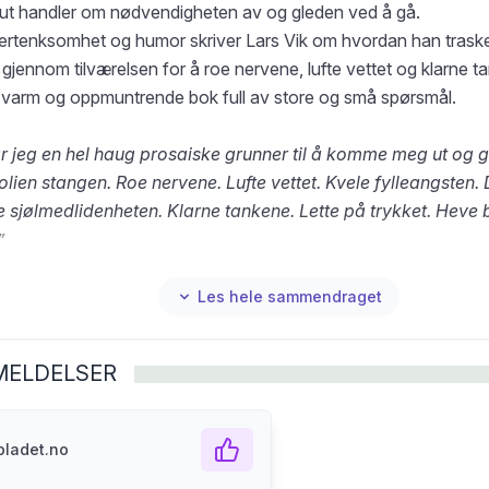
ut handler om nødvendigheten av og gleden ved å gå.
ertenksomhet og humor skriver Lars Vik om hvordan han traske
 gjennom tilværelsen for å roe nervene, lufte vettet og klarne 
n varm og oppmuntrende bok full av store og små spørsmål.
ar jeg en hel haug prosaiske grunner til å komme meg ut og 
lien stangen. Roe nervene. Lufte vettet. Kvele fylleangsten.
e sjølmedlidenheten. Klarne tankene. Lette på trykket. Heve 
”
ik
er teatermann, skribent og bra hekta på å gå. Han var med å 
Les hele sammendraget
er i 1976 hvor han fortsatt arbeider. Mange kjenner han som de
ren Fritjof Fomlesen.
MELDELSER
gitt ut flere samlinger med dramatikk, siste utgivelse er biografi
som han fikk Riksmålsprisen for.
ladet.no
mener andre om boken "
Jeg må ut
":