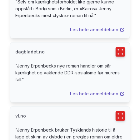
"
Selv om kjærlighetsforholdet like gjerne kunne
oppstått i Bodø som i Berlin, er «Kairos» Jenny
Erpenbecks mest «tyske» roman til nå.
"
Les hele anmeldelsen
Terningka
dagbladet.no
"
Jenny Erpenbecks nye roman handler om sår
kjærlighet og vaklende DDR-sosialisme før murens
fall.
"
Les hele anmeldelsen
Terningka
vl.no
"
Jenny Erpenbeck bruker Tysklands historie til å
lage et skinn av dybde i en pregløs roman om eldre