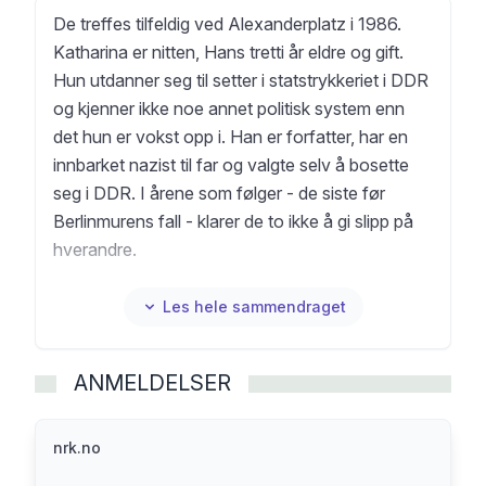
De treffes tilfeldig ved Alexanderplatz i 1986.
Katharina er nitten, Hans tretti år eldre og gift.
Hun utdanner seg til setter i statstrykkeriet i DDR
og kjenner ikke noe annet politisk system enn
det hun er vokst opp i. Han er forfatter, har en
innbarket nazist til far og valgte selv å bosette
seg i DDR. I årene som følger - de siste før
Berlinmurens fall - klarer de to ikke å gi slipp på
hverandre.
Jenny Erpenbeck regnes som en av Tysklands
største nålevende forfattere. Stortenkende og
Les hele sammendraget
nennsomt vever hun sammen det personlige og
det kollektive. "Kairos." er en mektig roman om
ANMELDELSER
besettende kjærlighet og et regime i oppløsning -
og om øyeblikket som forandrer alt.
nrk.no