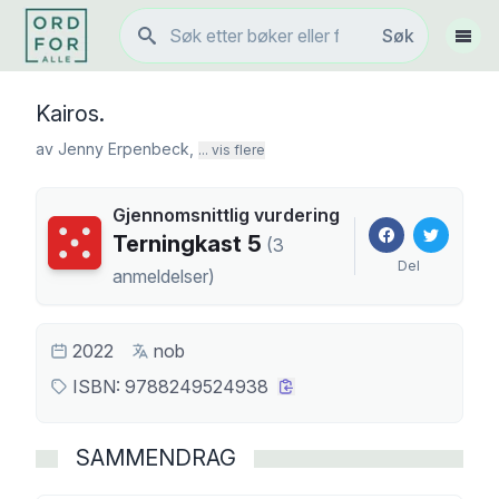
Søk
Søk
Vis 
Kairos.
av
Jenny Erpenbeck
,
... vis flere
Gjennomsnittlig vurdering
Terningkast
5
Terningkast
5
(
3
Del
anmeldelser
)
2022
nob
ISBN:
9788249524938
SAMMENDRAG