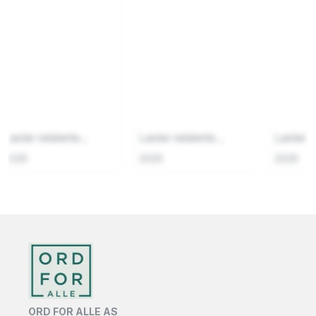
Laster relaterte...
Laster relaterte...
Laster re
2026
2026
2026
ORD FOR ALLE AS