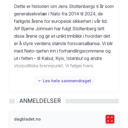
Dette er historien om Jens Stoltenbergs ti år som
generalsekretær i Nato fra 2014 til 2024, de
farligste årene for europeisk sikkerhet i vår tid.
Alf Bjarne Johnsen har fulgt Stoltenberg tett
disse årene og gir et unikt innblikk i hvordan det
er å styre verdens største forsvarsallianse. Vi blir
med Nato-sjefen inn i forhandlingsrommene og
ut i felten - til Kabul, Kyiv, Istanbul og andre
storpolitiske brennpunkt. Vi følger hans
håndtering av internasjonale konflikter og
krevende møter med egenrådige ledere som
Les hele sammendraget
Donald Trump og Recep Tayyip Erdoğan. Med
sine gode relasjoner reddet han Nato fra full
ANMELDELSER
splittelse og åpnet for svensk og finsk
medlemskap. Stoltenberg ønsket å forbedre
forholdet til Russland. Putins invasjon i Ukraina i
Terningka
dagbladet.no
2022 var derfor hans største nederlag. Hans