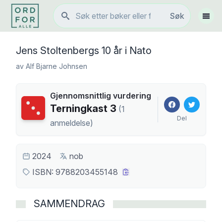
Søk
Søk
Vis 
Jens Stoltenbergs 10 år i Nato
av
Alf Bjarne Johnsen
Gjennomsnittlig vurdering
Terningkast
3
Terningkast
3
(
1
Del
anmeldelse
)
2024
nob
ISBN:
9788203455148
SAMMENDRAG