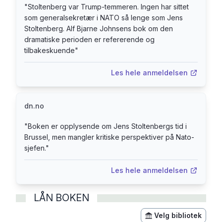
"
Stoltenberg var Trump-temmeren. Ingen har sittet
største seier var at krigen ikke kom til Natos
som generalsekretær i NATO så lenge som Jens
territorium.
Stoltenberg. Alf Bjarne Johnsens bok om den
dramatiske perioden er refererende og
tilbakeskuende
"
Les hele anmeldelsen
dn.no
"
Boken er opplysende om Jens Stoltenbergs tid i
Brussel, men mangler kritiske perspektiver på Nato-
sjefen.
"
Les hele anmeldelsen
LÅN BOKEN
Velg bibliotek