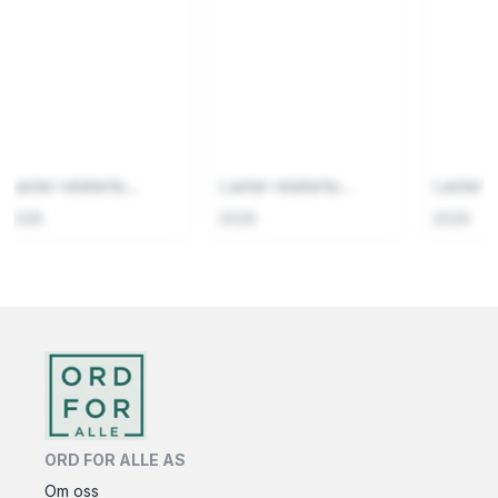
Laster relaterte...
Laster relaterte...
Laster re
2026
2026
2026
ORD FOR ALLE AS
Om oss