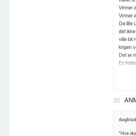
Vinner 
Vinner 
Da lille
det ikke
ville bl
krigen 
Det er 
Es forlo
barndomm
jente k
krigen.
Men ett
AN
det var 
hendt u
Bart van
dagblad
historie
"
Hva skj
felless