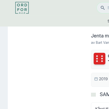
Jenta 
av
Bart Van
Terning
2019
SA
Kåret ti