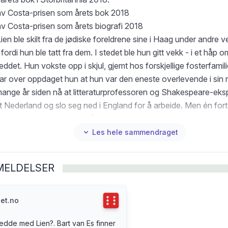
av Costa-prisen som årets bok 2018
av Costa-prisen som årets biografi 2018
 Lien ble skilt fra de jødiske foreldrene sine i Haag under andre v
 fordi hun ble tatt fra dem. I stedet ble hun gitt vekk - i et håp om 
i reddet. Hun vokste opp i skjul, gjemt hos forskjellige fosterfamili
var over oppdaget hun at hun var den eneste overlevende i sin n
mange år siden nå at litteraturprofessoren og Shakespeare-eks
t Nederland og slo seg ned i England for å arbeide. Men én forte
en klarte han ikke helt å slippe. Det var et slags mysterium: E
alt Lientje som slektningene hans visstnok hadde gjemt fra nazi
Les hele sammendraget
 Jenta hadde blitt oppdratt av besteforeldrene hans som en av 
er krigen hadde noe skjedd. Jenta hadde brutt med familien, ing
MELDELSER
blitt av henne. Hvordan så historien ut fra jentas side? Hva had
nder krigen - og i årene som fulgte?
 Es' fortelling om sin leting etter Lien - og forsøket på å gi språ
Terningkast
6
et.no
 - er en krevende utforsking av to liv og to familier. Det er en fo
edde med Lien?. Bart van Es finner
kap og atskillelse, om kjærlighet og fremmedhet - om båndene 