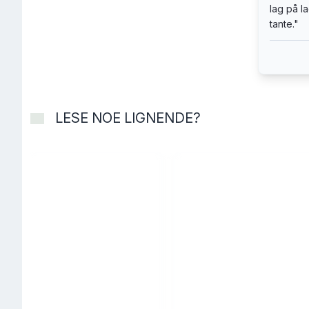
lag på la
sammen,
tante.
"
om det 
om den 
større 
land i 
LESE NOE LIGNENDE?