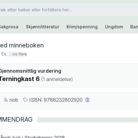
Sakprosa
Skjønnlitteratur
Krim/spenning
Ungdom
Bar
med minneboken
 Es
,
... vis flere
kast
Gjennomsnittlig vurdering
6
Terningkast
6
(
1
anmeldelse
)
nob
ISBN:
9788232802920
MMENDRAG
l årets bok i Storbritannia 2018.