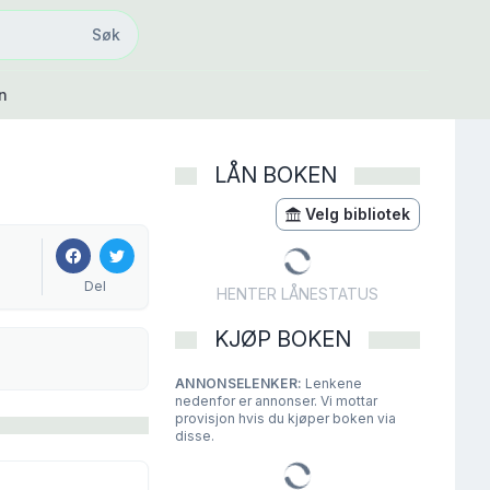
Søk
Søk
n
LÅN BOKEN
Velg bibliotek
Del
HENTER LÅNESTATUS
KJØP BOKEN
ANNONSELENKER:
Lenkene
nedenfor er annonser. Vi mottar
provisjon hvis du kjøper boken via
disse.