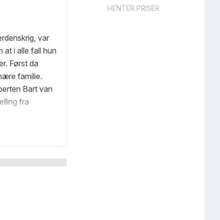
HENTER PRISER
erdenskrig, var
at i alle fall hun
er. Først da
ære familie.
perten Bart van
lling fra
n ung jødisk
stene under
deres egne barn.
en visste hvor
de egentlig
k til hennes
rtelling om
som binder oss