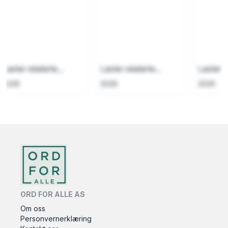
Laster relaterte...
Laster relaterte...
Laster re
2026
2026
2026
ORD FOR ALLE AS
Om oss
Personvernerklæring