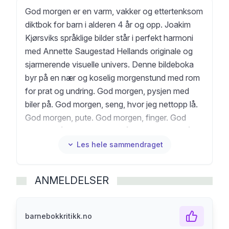
God morgen er en varm, vakker og ettertenksom
diktbok for barn i alderen 4 år og opp. Joakim
Kjørsviks språklige bilder står i perfekt harmoni
med Annette Saugestad Hellands originale og
sjarmerende visuelle univers. Denne bildeboka
byr på en nær og koselig morgenstund med rom
for prat og undring. God morgen, pysjen med
biler på. God morgen, seng, hvor jeg nettopp lå.
God morgen, pute. God morgen, finger. God
morgen, tå. God morgen, måne, hvor er du nå, er
du i rute?
Les hele sammendraget
ANMELDELSER
barnebokkritikk.no