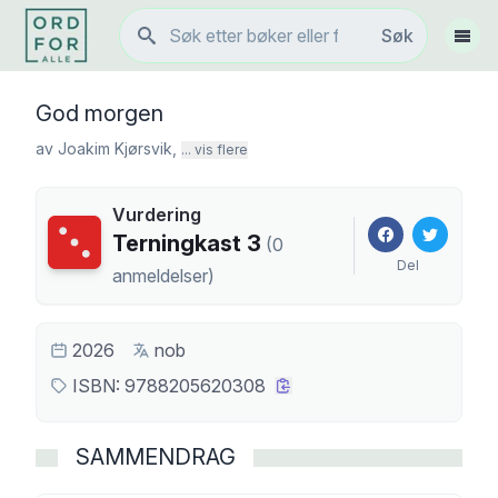
Søk
Søk
Vis 
God morgen
av
Joakim Kjørsvik
,
... vis flere
Vurdering
Terningkast
3
Terningkast
3
(
0
Del
anmeldelser
)
2026
nob
ISBN:
9788205620308
SAMMENDRAG