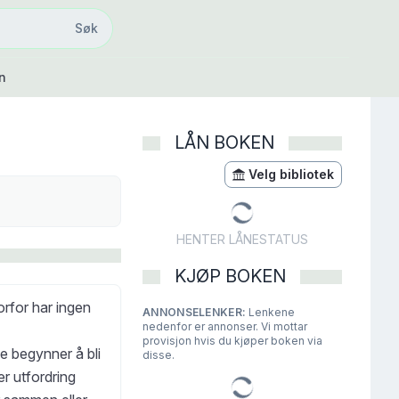
Søk
Søk
n
LÅN BOKEN
Velg bibliotek
HENTER LÅNESTATUS
KJØP BOKEN
orfor har ingen
ANNONSELENKER:
Lenkene
nedenfor er annonser. Vi mottar
provisjon hvis du kjøper boken via
e begynner å bli
disse.
er utfordring