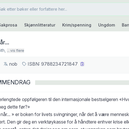
Sakprosa
Skjønnlitteratur
Krim/spenning
Ungdom
Bar
r...
ith
,
... vis flere
nob
ISBN:
9788234721847
MMENDRAG
erlengtede oppfølgeren til den internasjonale bestselgeren «Hv
meg dette før?»
år... » er boken for livets svingninger, når det å være mennesk
rt. Den gir deg en verktøykasse for å håndtere enhver krise ell