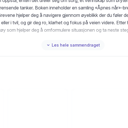
 oppstå, enten det dreier seg om sorg, et vennskap som bryte
rensende tanker. Boken inneholder en samling «Åpnes når»-brev
Brevene hjelper deg å navigere gjennom øyeblikk der du føler d
t eller i tvil, og gir deg ro, klarhet og fokus på veien videre. Etter
tøy som hjelper deg å omformulere situasjonen og ta neste ste
pittel tar for seg et nytt scenario, med universelle utfordringer v
punkt. Enten du må håndtere vanskelige mennesker, står overfor
Les hele sammendraget
ser, eller krangler med partneren din, gir «Åpnes når...» deg or
omme tilbake på sporet.
e Smith er klinisk psykolog. Hun har egen praksis i Hampshire, 
 i det offentlige helsevesenet i over 10 år. «Åpnes når...» er h
lgeren til «Hvorfor har ingen fortalt meg dette før?»