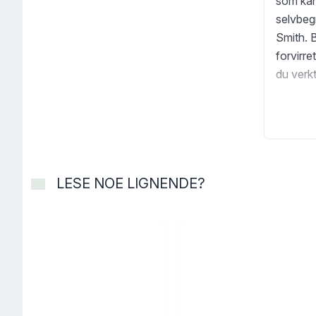
som kan
selvbeg
Smith. 
forvirre
du verk
Hvert ka
et tids
avgjørel
for å k
LESE NOE LIGNENDE?
Dr. Juli
arbeidet
og oppfø