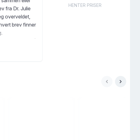
r sammen eller
HENTER PRISER
 fra Dr. Julie
eg overveldet,
 hvert brev finner
g.
i alle vil møte på
 store
dene du trenger
men har også
ennes andre bok