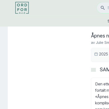
Åpnes nå
av
Julie Sm
2025
SA
Den ett
fortalt 
«Åpnes n
komplise