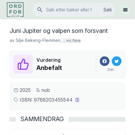
Søk
Søk
Vis 
Juni Jupiter og valpen som forsvant
av
Silje Bekeng-Flemmen
,
... vis flere
Vurdering
Anbefalt
Del
2025
nob
ISBN:
9788203455544
SAMMENDRAG