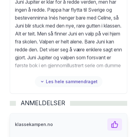
Juni Jupiter er klar for å redde verden, men har
ingen å redde. Pappa har flytta til Sverige og
bestevenninna Inés henger bare med Celine, så
Juni blir stuck med den nye, rare gutten i klassen.
Alt er teit. Men så finner Juni en valp på vei hjem
fra skolen. Valpen er helt alene. Bare Juni kan
redde den. Det viser seg å være enklere sagt enn
gjort. Juni Jupiter og valpen som forsvant er
første bok i en gjennomillustrert serie om dumme
venner, fine venner og universet. Og om det
beste i hele verden: en valp med myke ører.
Les hele sammendraget
«Juniverset er servert, det er bare å hoppe på.
Farten kler (j)universet godt. Alt står på spill, og
ANMELDELSER
snørr, tårer og store følelser kommer tett.
Bekeng-Flemmen lykkes godt i å skape
verkende pinlige situasjoner som barn kan leve
klassekampen.no
seg inn i.»Karen Frøsland Nystøyl,