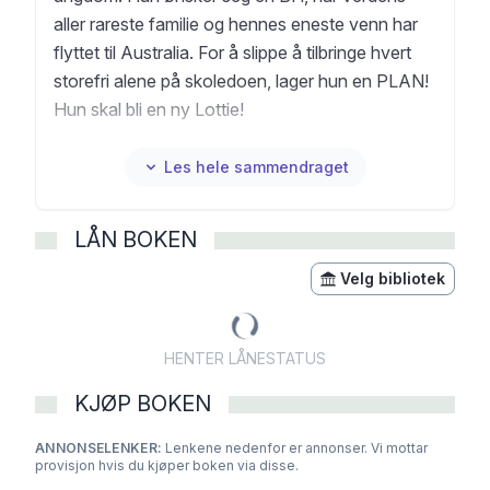
aller rareste familie og hennes eneste venn har
flyttet til Australia. For å slippe å tilbringe hvert
storefri alene på skoledoen, lager hun en PLAN!
Hun skal bli en ny Lottie!
En populær og selvsikker Lottie som forgudes av
alle. Men er det så enkelt som det høres ut? Og
Les hele sammendraget
hvor langt er hun villig til å strekke seg for å få
venner? Det er ikke alltid enkelt å følge planen,
LÅN BOKEN
og særlig ikke når man havner i så mange SYKT
FLAUE situasjoner som LOTTIE BROOKS.
Velg bibliotek
Serien om Lottie Brooks er en barnebok favoritt
om forelskelse, pubertet og vennskap.
HENTER LÅNESTATUS
KJØP BOKEN
ANNONSELENKER:
Lenkene nedenfor er annonser. Vi mottar
provisjon hvis du kjøper boken via disse.