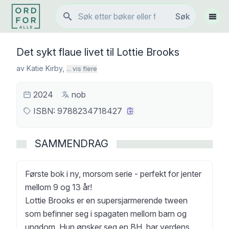
Søk
Søk
Vis 
Det sykt flaue livet til Lottie Brooks
av
Katie Kirby
,
... vis flere
2024
nob
ISBN:
9788234718427
SAMMENDRAG
Første bok i ny, morsom serie - perfekt for jenter
mellom 9 og 13 år!
Lottie Brooks er en supersjarmerende tween
som befinner seg i spagaten mellom barn og
ungdom. Hun ønsker seg en BH, har verdens