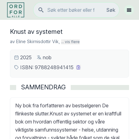
Søk
Søk
Vis 
Knust av systemet
av
Eline Skirnisdottir Vik
,
... vis flere
2025
nob
ISBN:
9788248941415
SAMMENDRAG
Ny bok fra forfatteren av bestselgeren De
flinkeste slutter.Knust av systemet er en kraftfull
bok om hvordan offentlig sektor og våre
viktigste samfunnssystemer - helse, utdanning
og forvaltning - svikter både folket som de skal