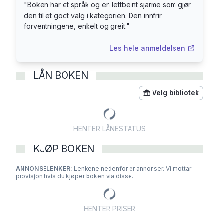
er det ei historie om fire gode venner som tør å
"
Boken har et språk og en lettbeint sjarme som gjør
dra på eventyr, sjølv om dei veit betre.
den til et godt valg i kategorien. Den innfrir
Boka er illustrert av Ketil Selnes.
forventningene, enkelt og greit.
"
Les hele anmeldelsen
LÅN BOKEN
Velg bibliotek
HENTER LÅNESTATUS
KJØP BOKEN
ANNONSELENKER:
Lenkene nedenfor er annonser. Vi mottar
provisjon hvis du kjøper boken via disse.
HENTER PRISER