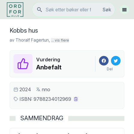
Søk
Søk
Vis 
Kobbs hus
av
Thoralf Fagertun
,
... vis flere
Vurdering
Anbefalt
Del
2024
nno
ISBN:
9788234012969
SAMMENDRAG