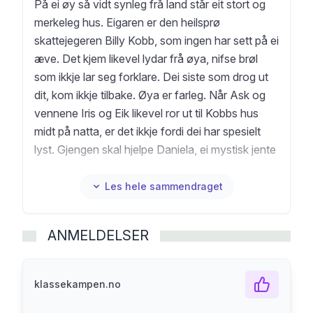
På ei øy så vidt synleg frå land står eit stort og
merkeleg hus. Eigaren er den heilsprø
skattejegeren Billy Kobb, som ingen har sett på ei
æve. Det kjem likevel lydar frå øya, nifse brøl
som ikkje lar seg forklare. Dei siste som drog ut
dit, kom ikkje tilbake. Øya er farleg. Når Ask og
vennene Iris og Eik likevel ror ut til Kobbs hus
midt på natta, er det ikkje fordi dei har spesielt
lyst. Gjengen skal hjelpe Daniela, ei mystisk jente
som dukka opp i starten av sommarferien. Ho
har eit oppdrag på øya. Det skal vise seg at eit
Les hele sammendraget
besøk i Kobbs hus er både rarare, artigare og
endå meir livsfarleg enn nokon av dei kunne ha
ANMELDELSER
førestilt seg.
Kobbs hus er ei sprø og spanande hyllest til
skattejakt, nær-døden-opplevingar,
klassekampen.no
honninggrevlingar og sinte isbjørnar. Ikkje minst