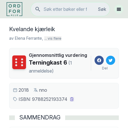
Søk
Søk
Vis 
Kvelande kjærleik
av
Elena Ferrante
,
... vis flere
Gjennomsnittlig vurdering
Terningkast
6
Terningkast
6
(
1
Del
anmeldelse
)
2018
nno
ISBN:
9788252193374
SAMMENDRAG