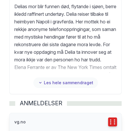
Delias mor blir funnen død, flytande i sjøen, berre
ikledd raffinert undertøy. Delia reiser tilbake til
heimbyen Napoli i gravferda. Her mottek ho ei
rekkje anonyme telefonoppringingar, som saman
med mystiske hendingar fører til at ho må
rekonstruere dei siste dagane mora levde. For
kvar nye oppdaging må Delia ta innover seg at
mora ikkje var den personen ho har trudd.
Elena Ferrante er av The New York Times omtalt
som "ein av dei største romanforfattarane i vår
tid". Dei kraftfulle romanane har gripe lesarar
Les hele sammendraget
over heile verda. Kvelande kjærleik er Ferrantes
første roman, og allereie her tematiserer ho
ANMELDELSER
forholdet mellom mor og dotter, slik vi kjenner
det frå Napoli-kvartetten.
Terningka
vg.no