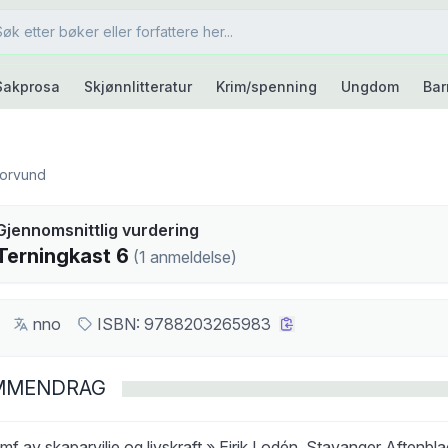
Sakprosa
Skjønnlitteratur
Krim/spenning
Ungdom
Bar
orvund
kast
Gjennomsnittlig vurdering
6
Terningkast
6
(
1
anmeldelse
)
nno
ISBN:
9788203265983
MMENDRAG
umf av skaparvilje og livskraft.» Eirik Lodén, Stavanger Aftenbl