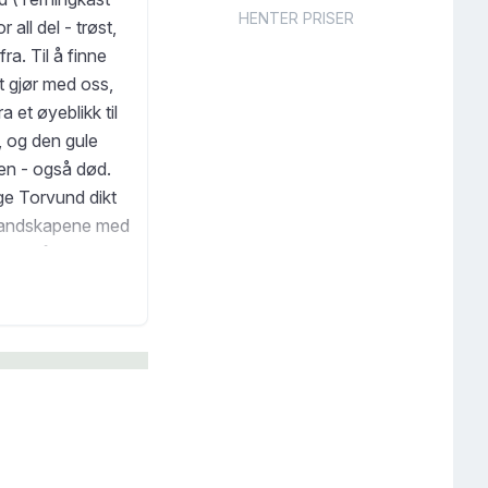
HENTER PRISER
r all del - trøst,
ra. Til å finne
t gjør med oss,
 et øyeblikk til
, og den gule
men - også død.
lge Torvund dikt
ktlandskapene med
ingen åpner
t skal vera ein
kal teikna ein
 trygge, kjenna
erer uroa og
a, som likevel
yner fram andre
erlege er at
etkraft og energi,