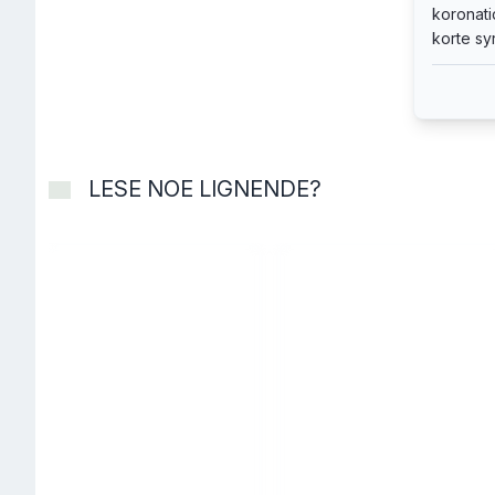
koronati
men ogs
korte sy
store po
når så 
akademi-
av gode
LESE NOE LIGNENDE?