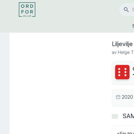
Liljevilje
av
Helge T
Terning
2020
SA
«Ein tri