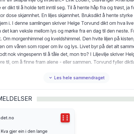
er dikt til å holde tett inntil seg. Til å hente håp fra og trøst, ja fo
or dose skjønnhet. En liljes skjønnhet. Bruksdikt å hente styrke f
jem i. I denne samlingen skriver Helge Torvund dikt om hva live
det kan veksle mellom lys og mørke fra en dag til den neste. Fra
t. Om morgenhimmel og kveldshimmel. Den hvite liljen på kisten
ljen om våren som roper om liv og lys. Livet byr på det alt sam
odt nok vingespenn til å tåle det, mon tro? I Liljevilje skriver He
re til, om å finne fram alene - eller sammen. Torvund fyller di
og farger, med trær, blomster, fugler, hav og kunst. Denne saml
våre. Gjør oss rustet. Finner frem til håpet. Eg vil at dette dikte
Les hele sammendraget
vil at dette diktet skal opna ein tung port Eg vil at dette diktet s
kel Og eg vil at alle som stig inn i denne sirkelen skal kjenna seg
MELDELSER
me, kjenna seg verna og tekne vare på «Torvunds dikt inkorpor
 ei bok for alle. (...) Det er stort spenn og variasjon i desse dikt
eg og siktar seg inn med ytste presisjon. (...) Helge Torvund s
Terningkast
6
adet.no
 poesien sin i denne boka, både tematisk og i forma. Det forund
 Kva gjer ein i den lange
lar til alle og til den eine gjennom å lade språkaugeblikka med bil