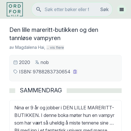
Søk
Søk
Vis 
Den lille mareritt-butikken og den
tannløse vampyren
av
Magdalena Hai
,
... vis flere
2020
nob
ISBN:
9788283730654
SAMMENDRAG
Nina er 9 år og jobber i DEN LILLE MARERITT-
BUTIKKEN. I denne boka møter hun en vampyr
som har vært så uheldig å miste tennene sine …
Bli med inn i et fantastisk univers med masse