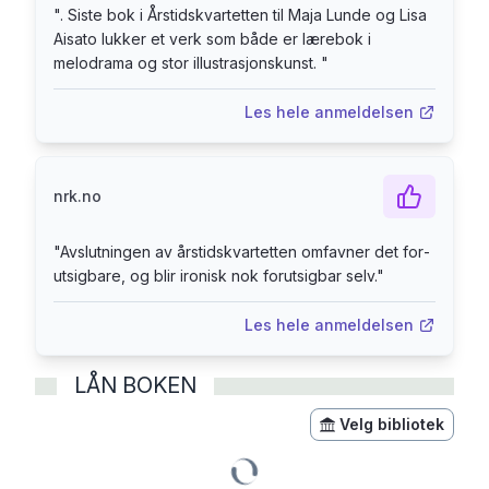
"
. Siste bok i Årstidskvartetten til Maja Lunde og Lisa
Aisato lukker et verk som både er lærebok i
Folk i landsbyen planlegger De dødes fest. Og i
melodrama og stor illustrasjonskunst.
"
skogen står et merkelig gammelt eiketre. Noen
venter på Isabella der ute. Kanskje med svarene
Les hele anmeldelsen
hun trenger? Men er hun modig nok til å ta valget
som vil endre alt?
nrk.no
"
Avslutningen av års­tids­kvartetten om­favner det for­
ut­sigbare, og blir ironisk nok forutsigbar selv.
"
Les hele anmeldelsen
LÅN BOKEN
Velg bibliotek