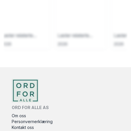
Laster relaterte...
Laster relaterte...
Laster re
2026
2026
2026
ORD FOR ALLE AS
Om oss
Personvernerklæring
Kontakt oss