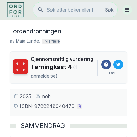
Søk
Søk
Vis 
Tordendronningen
av
Maja Lunde
,
... vis flere
Gjennomsnittlig vurdering
Terningkast
4
Terningkast
4
(
1
Del
anmeldelse
)
2025
nob
ISBN:
9788248940470
SAMMENDRAG