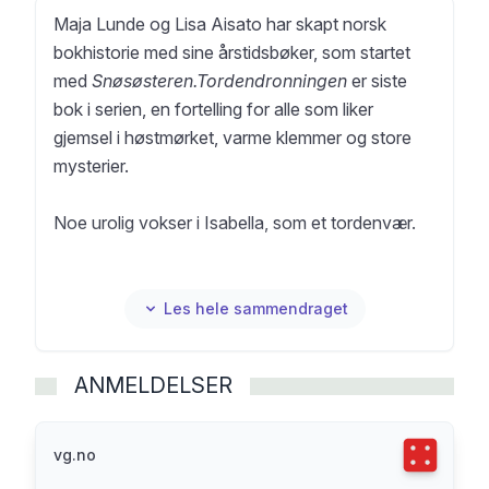
Maja Lunde og Lisa Aisato har skapt norsk
bokhistorie med sine årstidsbøker, som startet
med
Snøsøsteren.
Tordendronningen
er siste
bok i serien, en fortelling for alle som liker
gjemsel i høstmørket, varme klemmer og store
mysterier.
Noe urolig vokser i Isabella, som et tordenvær.
Hun reiser fra sted til sted sammen med moren
sin, alltid videre, alltid på jakt etter et nytt eventyr.
Les hele sammendraget
Livet er spennende, men det er likevel noe som
aldri blir bra.
ANMELDELSER
I en landsby midt i skogen stanser reisen for en
stund. Her får Isabella endelig venner, her hører
Terningka
vg.no
hun til. Tror hun, i hvert fall.