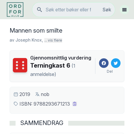
Søk
Søk
Vis 
Mannen som smilte
av
Joseph Knox
,
... vis flere
Gjennomsnittlig vurdering
Terningkast
6
Terningkast
6
(
1
Del
anmeldelse
)
2019
nob
ISBN:
9788293671213
SAMMENDRAG