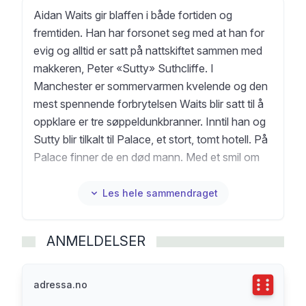
Aidan Waits gir blaffen i både fortiden og
fremtiden. Han har forsonet seg med at han for
evig og alltid er satt på nattskiftet sammen med
makkeren, Peter «Sutty» Suthcliffe. I
Manchester er sommervarmen kvelende og den
mest spennende forbrytelsen Waits blir satt til å
oppklare er tre søppeldunkbranner. Inntil han og
Sutty blir tilkalt til Palace, et stort, tomt hotell. På
Palace finner de en død mann. Med et smil om
munnen som er fullstendig uidentifiserbar.
For å finne ut hvem mannen som smiler er, må
Les hele sammendraget
Aidan Waits finne ut hvem han selv egentlig er.
ANMELDELSER
Terningka
adressa.no