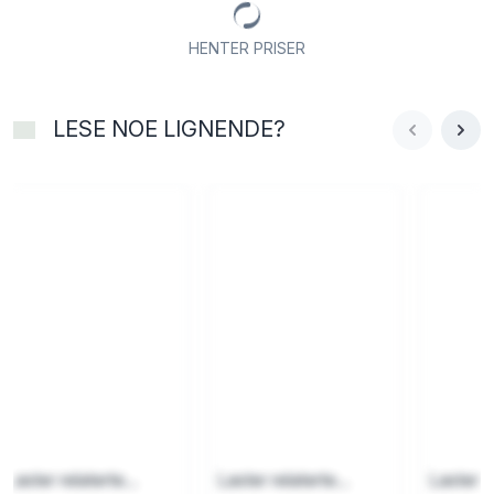
HENTER PRISER
LESE NOE LIGNENDE?
Laster relaterte...
Laster relaterte...
Laster re