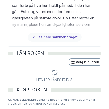
som lurte på hva hun holdt på med. Tiden har
gått. Ester og venninnene tar fremdeles
kjærligheten på største alvor. Da Ester møter en
ny mann, pleier hun ømt kjærligheten selv om
hun vet at ingenting verdslig vil vare. Lotta,
derimot, vet ikke hva hun vil med forholdet sitt.
Les hele sammendraget
Og de andre medlemmene av det berømte
venninnekoret strever hver for seg med
LÅN BOKEN
kjærlighet, vennskap og familie. I Menn og
kvinner trer også mannen fram med sine kvaler
Velg bibliotek
og lengsler og sin forundring over kvinnenes
eiendommeligheter. Menn og kvinner er en bredt
HENTER LÅNESTATUS
anlagt roman om liv og kjærlighet i vår tid, en tid
som man kan stå uforstående innenfor, men er
KJØP BOKEN
dømt til å leve i.
ANNONSELENKER:
Lenkene nedenfor er annonser. Vi mottar
provisjon hvis du kjøper boken via disse.