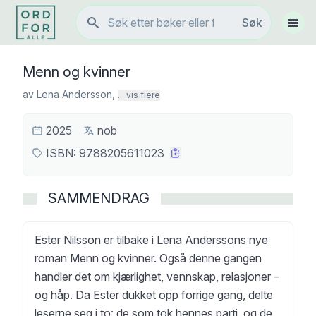
Søk
Søk
Vis 
Menn og kvinner
av
Lena Andersson
,
... vis flere
2025
nob
ISBN:
9788205611023
SAMMENDRAG
Ester Nilsson er tilbake i Lena Anderssons nye
roman Menn og kvinner. Også denne gangen
handler det om kjærlighet, vennskap, relasjoner –
og håp. Da Ester dukket opp forrige gang, delte
leserne seg i to: de som tok hennes parti, og de